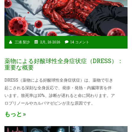
三浦 梨沙
2月, 26 2026
14 コメント
薬物による好酸球性全身症状症（DRESS）：
重要な概要
DRESS（薬物による好酸球性全身症状症）は、薬物で引き
起こされる深刻な全身反応で、発疹・発熱・内臓障害を伴
います。致死率は10%、診断が遅れると命に関わります。ア
ロプリノールやカルバマゼピンが主な原因です。
もっと