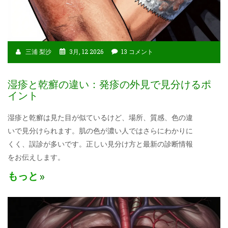
三浦 梨沙
3月, 12 2026
13 コメント
湿疹と乾癬の違い：発疹の外見で見分けるポ
イント
湿疹と乾癬は見た目が似ているけど、場所、質感、色の違
いで見分けられます。肌の色が濃い人ではさらにわかりに
くく、誤診が多いです。正しい見分け方と最新の診断情報
をお伝えします。
もっと