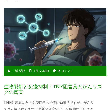
三浦 梨沙
3月, 7 2026
15 コメント
生物製剤と免疫抑制：TNF阻害薬とがんリス
クの真実
TNF阻害薬は自己免疫疾患の治療に効果的ですが、がんリ
スクが気になります。最新の研究では、全体的にはリスク