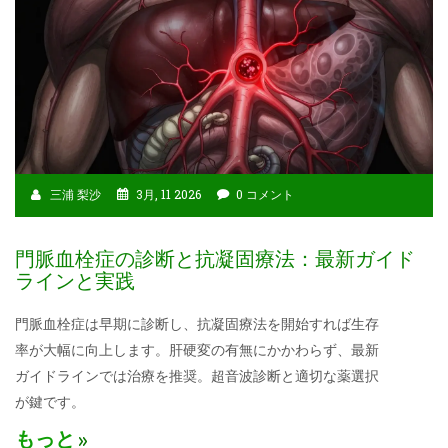
三浦 梨沙
3月, 11 2026
0 コメント
門脈血栓症の診断と抗凝固療法：最新ガイド
ラインと実践
門脈血栓症は早期に診断し、抗凝固療法を開始すれば生存
率が大幅に向上します。肝硬変の有無にかかわらず、最新
ガイドラインでは治療を推奨。超音波診断と適切な薬選択
が鍵です。
もっと