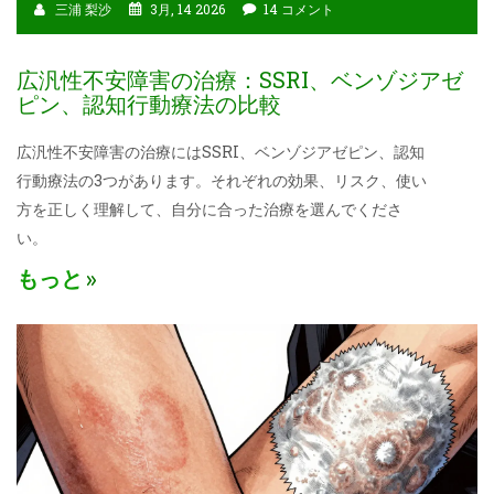
三浦 梨沙
3月, 14 2026
14 コメント
広汎性不安障害の治療：SSRI、ベンゾジアゼ
ピン、認知行動療法の比較
広汎性不安障害の治療にはSSRI、ベンゾジアゼピン、認知
行動療法の3つがあります。それぞれの効果、リスク、使い
方を正しく理解して、自分に合った治療を選んでくださ
い。
もっと