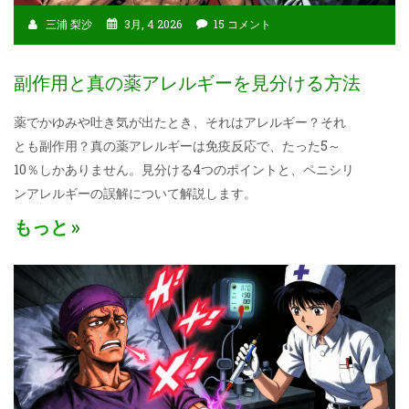
三浦 梨沙
3月, 4 2026
15 コメント
副作用と真の薬アレルギーを見分ける方法
薬でかゆみや吐き気が出たとき、それはアレルギー？それ
とも副作用？真の薬アレルギーは免疫反応で、たった5～
10％しかありません。見分ける4つのポイントと、ペニシリ
ンアレルギーの誤解について解説します。
もっと