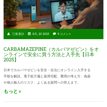
三浦 梨沙
8月, 20 2025
9 コメント
CARBAMAZEPINE（カルバマゼピン）をオ
ンラインで安全に買う方法と入手先【日本
2025】
日本でカルバマゼピンを安全・合法にオンライン入手する
手順を解説。電子処方箋と薬局宅配、費用の考え方、偽薬
や個人輸入のリスク、よくある疑問への答えまで。
もっと