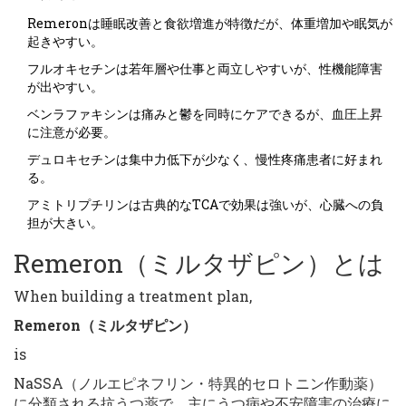
Remeronは睡眠改善と食欲増進が特徴だが、体重増加や眠気が
起きやすい。
フルオキセチンは若年層や仕事と両立しやすいが、性機能障害
が出やすい。
ベンラファキシンは痛みと鬱を同時にケアできるが、血圧上昇
に注意が必要。
デュロキセチンは集中力低下が少なく、慢性疼痛患者に好まれ
る。
アミトリプチリンは古典的なTCAで効果は強いが、心臓への負
担が大きい。
Remeron（ミルタザピン）とは
When building a treatment plan,
Remeron（ミルタザピン）
is
NaSSA（ノルエピネフリン・特異的セロトニン作動薬）
に分類される抗うつ薬で、主にうつ病や不安障害の治療に