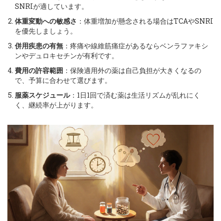
SNRIが適しています。
体重変動への敏感さ
：体重増加が懸念される場合はTCAやSNRI
を優先しましょう。
併用疾患の有無
：疼痛や線維筋痛症があるならベンラファキシ
ンやデュロキセチンが有利です。
費用の許容範囲
：保険適用外の薬は自己負担が大きくなるの
で、予算に合わせて選びます。
服薬スケジュール
：1日1回で済む薬は生活リズムが乱れにく
く、継続率が上がります。