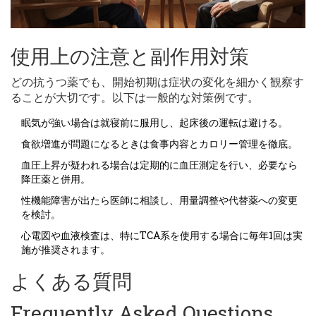
使用上の注意と副作用対策
どの抗うつ薬でも、開始初期は症状の変化を細かく観察す
ることが大切です。以下は一般的な対策例です。
眠気が強い場合は就寝前に服用し、起床後の運転は避ける。
食欲増進が問題になるときは食事内容とカロリー管理を徹底。
血圧上昇が疑われる場合は定期的に血圧測定を行い、必要なら
降圧薬と併用。
性機能障害が出たら医師に相談し、用量調整や代替薬への変更
を検討。
心電図や血液検査は、特にTCA系を使用する場合に毎年1回は実
施が推奨されます。
よくある質問
Frequently Asked Questions