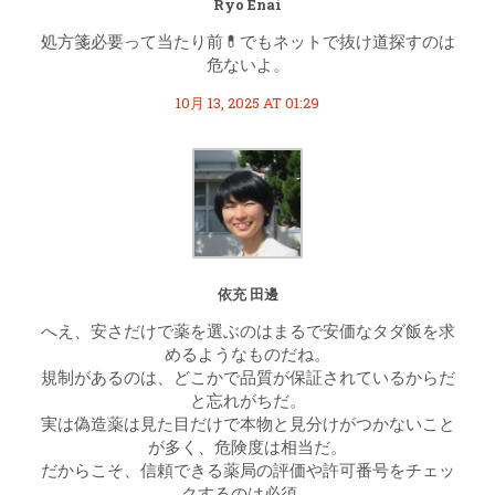
Ryo Enai
処方箋必要って当たり前💊でもネットで抜け道探すのは
危ないよ。
10月 13, 2025 AT 01:29
依充 田邊
へえ、安さだけで薬を選ぶのはまるで安価なタダ飯を求
めるようなものだね。
規制があるのは、どこかで品質が保証されているからだ
と忘れがちだ。
実は偽造薬は見た目だけで本物と見分けがつかないこと
が多く、危険度は相当だ。
だからこそ、信頼できる薬局の評価や許可番号をチェッ
クするのは必須。