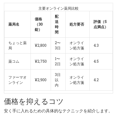
主要オンライン薬局比較
配
価格
送
評価（5
薬局名
（30
処方要否
時
点満点）
錠）
間
ちょっと薬
2〜
オンライ
¥2,800
4.3
局
3日
ン処方箋
1〜
オンライ
薬コム
¥2,750
4.5
2日
ン処方箋
3日
ファーマオ
オンライ
¥2,900
以
4.2
ンライン
ン処方箋
内
価格を抑えるコツ
安く手に入れるための具体的なテクニックを紹介します。