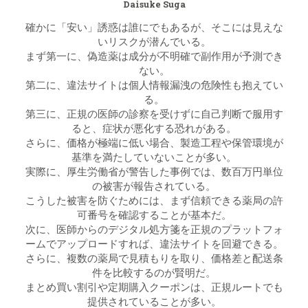
Daisuke Suga
確かに「安い」誘惑は誰にでもあるが、そこには見えな
いリスクが潜んでいる。
まず第一に、偽造薬は成分が不明確で副作用が予測でき
ない。
第二に、違法サイトは個人情報漏洩の危険性も抱えてい
る。
第三に、正規の医師の診察を受けずに自己判断で服用す
ると、症状が悪化する恐れがある。
さらに、価格が極端に低い場合、製造工程や保管環境が
基準を満たしていないことが多い。
実際に、厚生労働省が警告した事例では、数百万円単位
の被害が報告されている。
こうした被害を防ぐためには、まず信頼できる薬局の許
可番号を確認することが基本だ。
次に、医師からのデジタル処方箋を正規のプラットフォ
ームでアップロードすれば、違法サイトを回避できる。
さらに、複数の薬局で見積もりを取り、価格差と配送条
件を比較するのが賢明だ。
まとめ買い割引や定期購入クーポンは、正規ルートでも
提供されていることが多い。