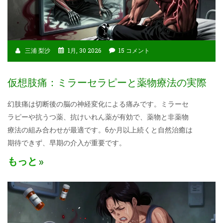
三浦 梨沙
1月, 30 2026
15 コメント
仮想肢痛：ミラーセラピーと薬物療法の実際
幻肢痛は切断後の脳の神経変化による痛みです。ミラーセ
ラピーや抗うつ薬、抗けいれん薬が有効で、薬物と非薬物
療法の組み合わせが最適です。6か月以上続くと自然治癒は
期待できず、早期の介入が重要です。
もっと