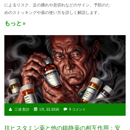
によるリスク、足の腫れや息切れなどのサイン、予防のた
めのストッキングや薬の使い方を詳しく解説します。
もっと
三浦 梨沙
1月, 22 2026
9 コメント
抗ヒスタミン薬と他の鎮静薬の相互作用：安