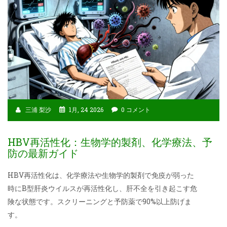
三浦 梨沙
1月, 24 2026
0 コメント
HBV再活性化：生物学的製剤、化学療法、予
防の最新ガイド
HBV再活性化は、化学療法や生物学的製剤で免疫が弱った
時にB型肝炎ウイルスが再活性化し、肝不全を引き起こす危
険な状態です。スクリーニングと予防薬で90%以上防げま
す。