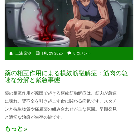
三浦 梨沙
1月, 29 2026
0 コメント
薬の相互作用による横紋筋融解症：筋肉の急
速な分解と緊急事態
薬の相互作用が原因で起きる横紋筋融解症は、筋肉が急速
に壊れ、腎不全を引き起こす命に関わる病気です。スタチ
ンと抗生物質や痛風薬の組み合わせが主な原因。早期発見
と適切な治療が生存の鍵です。
もっと