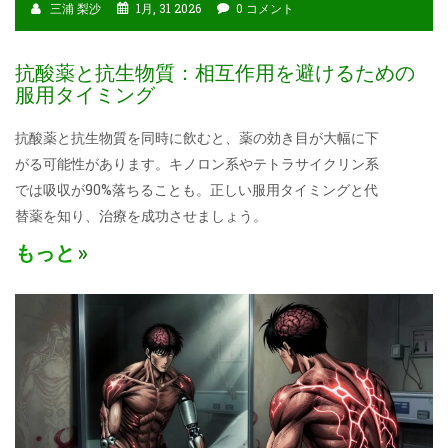
三浦 梨沙
1月, 31 2026
0 コメント
抗酸薬と抗生物質：相互作用を避けるための
服用タイミング
抗酸薬と抗生物質を同時に飲むと、薬の効き目が大幅に下
がる可能性があります。キノロン系やテトラサイクリン系
では吸収が90%落ちることも。正しい服用タイミングと代
替薬を知り、治療を成功させましょう。
もっと