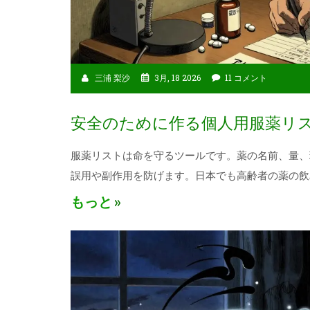
三浦 梨沙
3月, 18 2026
11 コメント
安全のために作る個人用服薬リ
服薬リストは命を守るツールです。薬の名前、量、
誤用や副作用を防げます。日本でも高齢者の薬の飲
もっと