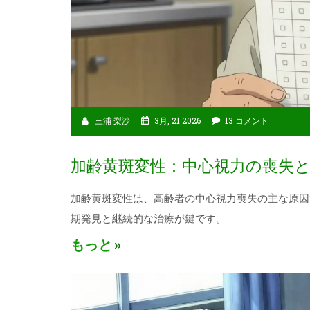
三浦 梨沙
3月, 21 2026
13 コメント
加齢黄斑変性：中心視力の喪失と
加齢黄斑変性は、高齢者の中心視力喪失の主な原因
期発見と継続的な治療が鍵です。
もっと