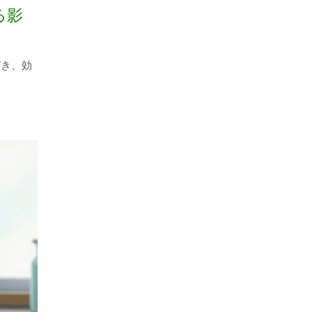
る影
づき、効