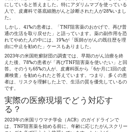
にしていると答えました。特にアダリムマブを使っている
人で、皮膚科で基底細胞がんと診断された人が28%いまし
た。
しかし、41%の患者は、「TNF阻害薬のおかげで、再び普
通の生活を取り戻せた」と語っています。薬の副作用を恐
れてやめた人の中には、19%が「医師ががんの既往歴を理
由に中止を勧めた」ケースもありました。
2023年の米国乾癬財団の調査では、早期のがん治療を終
えた後、78%の患者が「再びTNF阻害薬を使いたい」と回
答。そのうち65%の人が、皮膚科医から「6か月に1回の皮
膚検査」を勧められたと答えています。つまり、多くの患
者は、リスクを理解した上で、生活の質を優先しているの
です。
実際の医療現場でどう対応す
る？
2023年の米国リウマチ学会（ACR）のガイドラインで
は、TNF阻害薬を始める前に、年齢に応じたがんスクリー