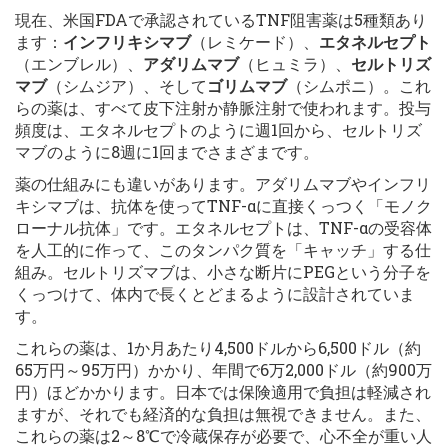
現在、米国FDAで承認されているTNF阻害薬は5種類あり
ます：
インフリキシマブ
（レミケード）、
エタネルセプト
（エンブレル）、
アダリムマブ
（ヒュミラ）、
セルトリズ
マブ
（シムジア）、そして
ゴリムマブ
（シムポニ）。これ
らの薬は、すべて皮下注射か静脈注射で使われます。投与
頻度は、エタネルセプトのように週1回から、セルトリズ
マブのように8週に1回までさまざまです。
薬の仕組みにも違いがあります。アダリムマブやインフリ
キシマブは、抗体を使ってTNF-αに直接くっつく「モノク
ローナル抗体」です。エタネルセプトは、TNF-αの受容体
を人工的に作って、このタンパク質を「キャッチ」する仕
組み。セルトリズマブは、小さな断片にPEGという分子を
くっつけて、体内で長くとどまるように設計されていま
す。
これらの薬は、1か月あたり4,500ドルから6,500ドル（約
65万円～95万円）かかり、年間で6万2,000ドル（約900万
円）ほどかかります。日本では保険適用で負担は軽減され
ますが、それでも経済的な負担は無視できません。また、
これらの薬は2～8℃で冷蔵保存が必要で、心不全が重い人