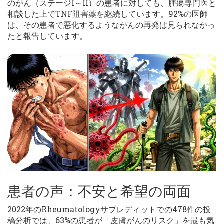
のがん（ステージI～II）の患者に対しても、腫瘍専門医と
相談した上でTNF阻害薬を継続しています。92%の医師
は、その患者で悪化するようながんの再発は見られなかっ
たと報告しています。
患者の声：不安と希望の両面
2022年のRheumatologyサブレディットでの478件の投
稿分析では、63%の患者が「皮膚がんのリスク」を最も気