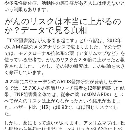
や多発性硬化症、活動性の感染症がある人には使えないと
いう制限もあります。
がんのリスクは本当に上がるの
か？データで見る真相
「TNF阻害薬はがんを引き起こす」という話は、2012年
のJAMA誌のメタアナリシスで広まりました。その研究
では、モノクローナル抗体系の薬（アダリムマブなど）を
使っている患者で、がんのリスクが2.86倍に上がったと報
告されました。しかし、その後の研究は、この結論を大き
く修正しています。
2022年にスウェーデンのARTIS登録研究が発表したデー
タでは、15,700人の関節リウマチ患者を12年間追跡した結
果、TNF阻害薬全体では、従来の薬（csDMARDs）と比
べてがんのリスクは上がらなかったという結果が出まし
た。ハザード比（HR）は0.98で、ほぼ同じリスクでし
た。
しかし、薬によって違いがあります。アダリムマブは、投
与開始から最初の1年間だけ、がんリスクが1.62倍に上が