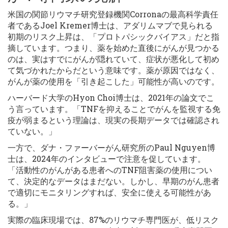
米国の関節リウマチ研究登録機関Corronaの最高科学責任
者であるJoel Kremer博士は、アダリムマブで見られる
初期のリスク上昇は、「プロトパシックバイアス」だと指
摘しています。つまり、薬を始めた直後にがんが見つかる
のは、実はすでにがんが隠れていて、症状が悪化して初め
て気づかれたからだという意味です。薬が原因ではなく、
がんが薬の使用を「引き起こした」可能性が高いのです。
ハーバード大学のHyon Choi博士は、2021年の論文でこ
う言っています。「TNFを抑えることでがんを監視する免
疫が弱まるという理論は、現実の長期データでは確認され
ていない。」
一方で、ダナ・ファーバーがん研究所のPaul Nguyen博
士は、2024年のインタビューで注意を促しています。
「活動性のがんがある患者へのTNF阻害薬の使用につい
て、決定的なデータはまだない。しかし、早期のがん患者
で適切にモニタリングすれば、安全に使える可能性があ
る。」
実際の臨床現場では、87%のリウマチ専門医が、低リスク