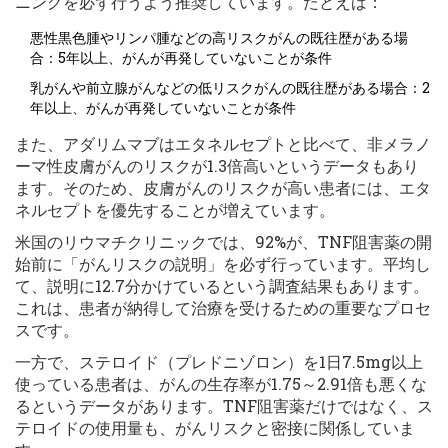
ニングを必ず行うよう推奨しています。たとえば：
悪性黒色腫やリンパ腫などの高リスクがんの既往歴がある場
合：5年以上、がんが再発していないことが条件
乳がんや前立腺がんなどの低リスクがんの既往歴がある場合：2
年以上、がんが再発していないことが条件
また、アダリムマブはエタネルセプトと比べて、非メラノ
ーマ性皮膚がんのリスクが1.3倍高いというデータもあり
ます。そのため、皮膚がんのリスクが高い患者には、エタ
ネルセプトを優先することが増えています。
米国のリウマチクリニックでは、92%が、TNF阻害薬の開
始前に「がんリスクの説明」を必ず行っています。平均し
て、説明に12.7分かけているという調査結果もあります。
これは、患者が納得して治療を受けるための重要なプロセ
スです。
一方で、ステロイド（プレドニゾロン）を1日7.5mg以上
使っている患者は、がんの生存率が1.75～2.91倍も悪くな
るというデータがあります。TNF阻害薬だけではなく、ス
テロイドの使用量も、がんリスクと密接に関係していま