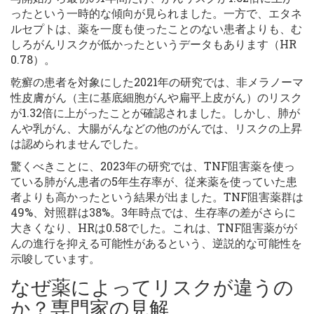
ったという一時的な傾向が見られました。一方で、エタネ
ルセプトは、薬を一度も使ったことのない患者よりも、む
しろがんリスクが低かったというデータもあります（HR
0.78）。
乾癬の患者を対象にした2021年の研究では、非メラノーマ
性皮膚がん（主に基底細胞がんや扁平上皮がん）のリスク
が1.32倍に上がったことが確認されました。しかし、肺が
んや乳がん、大腸がんなどの他のがんでは、リスクの上昇
は認められませんでした。
驚くべきことに、2023年の研究では、TNF阻害薬を使っ
ている肺がん患者の5年生存率が、従来薬を使っていた患
者よりも高かったという結果が出ました。TNF阻害薬群は
49%、対照群は38%。3年時点では、生存率の差がさらに
大きくなり、HRは0.58でした。これは、TNF阻害薬がが
んの進行を抑える可能性があるという、逆説的な可能性を
示唆しています。
なぜ薬によってリスクが違うの
か？専門家の見解