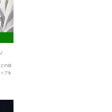
ド
などの信
テップを