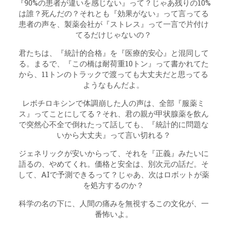
『90%の患者が違いを感じない』って？じゃあ残りの10%
は誰？死んだの？それとも『効果がない』って言ってる
患者の声を、製薬会社が『ストレス』って一言で片付け
てるだけじゃないの？
君たちは、『統計的合格』を『医療的安心』と混同して
る。まるで、『この橋は耐荷重10トン』って書かれてた
から、11トンのトラックで渡っても大丈夫だと思ってる
ようなもんだよ。
レボチロキシンで体調崩した人の声は、全部『服薬ミ
ス』ってことにしてる？それ、君の親が甲状腺薬を飲ん
で突然心不全で倒れたって話しても、『統計的に問題な
いから大丈夫』って言い切れる？
ジェネリックが安いからって、それを『正義』みたいに
語るの、やめてくれ。価格と安全は、別次元の話だ。そ
して、AIで予測できるって？じゃあ、次はロボットが薬
を処方するのか？
科学の名の下に、人間の痛みを無視するこの文化が、一
番怖いよ。