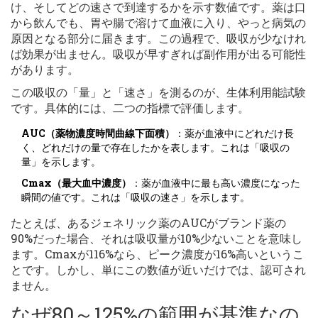
け、そしてどの速さで到達するかを示す数値です。薬は口
から飲んでも、胃や腸で溶けて血液に入り、やっと病気の
原因となる部分に届きます。この過程で、吸収が少なけれ
ば効果が出ません。吸収が早すぎれば副作用が出る可能性
があります。
この吸収の「量」と「速さ」を測るのが、生体利用能試験
です。具体的には、二つの指標で評価します。
AUC（薬物濃度時間曲線下面積）
：薬が血液中にどれだけ長
く、どれだけの量で存在したかを表します。これは「吸収の
量」を示します。
Cmax（最大血中濃度）
：薬が血液中に最も高い濃度になった
瞬間の値です。これは「吸収の速さ」を示します。
たとえば、あるジェネリック薬のAUCがブランド薬の
90%だった場合、それは吸収量が10%少ないことを意味し
ます。Cmaxが116%なら、ピーク濃度が16%高いというこ
とです。しかし、単にこの数値が近いだけでは、認可され
ません。
なぜ80～125%の範囲が基準なの