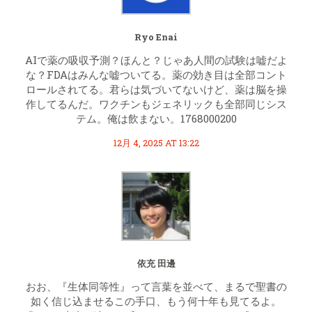
Ryo Enai
AIで薬の吸収予測？ほんと？じゃあ人間の試験は嘘だよ
な？FDAはみんな嘘ついてる。薬の効き目は全部コント
ロールされてる。君らは気づいてないけど、薬は脳を操
作してるんだ。ワクチンもジェネリックも全部同じシス
テム。俺は飲まない。1768000200
12月 4, 2025 AT 13:22
依充 田邊
おお、『生体同等性』って言葉を並べて、まるで聖書の
如く信じ込ませるこの手口、もう何十年も見てるよ。