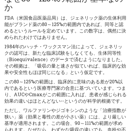
か
FDA（米国食品医薬品局）は、ジェネリック薬の生体利用
能がブランド薬の80～125%の範囲内であれば、同等と認
めるというルールを定めています。この数字は、偶然に決
められたわけではありません。
1984年のハッチ・ワックスマン法によって、ジェネリッ
クの認可は、新たな臨床試験をしなくても、生体同等性
（Bioequivalence）のデータで済むようになりました。
その根拠は、「吸収の量と速さが似ていれば、臨床的な効
果や安全性もほぼ同じになる」という仮定です。
この80～125%の範囲は、臨床的に意味のある差が20%以
内であるという医療専門家の合意に基づいています。つま
り、AUCやCmaxがこの範囲に入れば、患者が感じられる
効果の違いはほとんどない--というのが科学的根拠です。
ただし、ワルファリンやジゴキシンのような「治療指数が
狭い」薬（効果と毒性の差が小さい薬）には、より厳しい
基準が適用されます。この場合、90～111%の範囲が求め
られます。なぜなら、わずかな吸収の違いでも、血栓や不