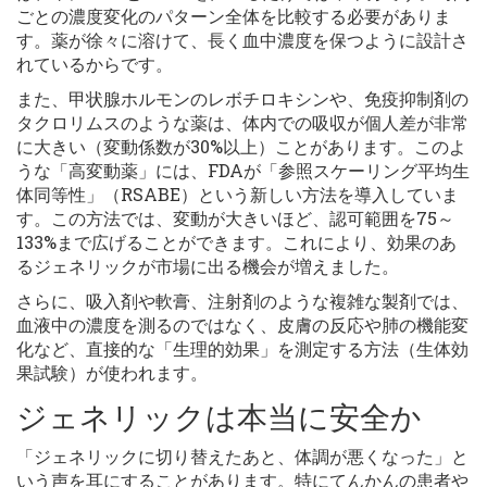
ごとの濃度変化のパターン全体を比較する必要がありま
す。薬が徐々に溶けて、長く血中濃度を保つように設計さ
れているからです。
また、甲状腺ホルモンのレボチロキシンや、免疫抑制剤の
タクロリムスのような薬は、体内での吸収が個人差が非常
に大きい（変動係数が30%以上）ことがあります。このよ
うな「高変動薬」には、FDAが「参照スケーリング平均生
体同等性」（RSABE）という新しい方法を導入していま
す。この方法では、変動が大きいほど、認可範囲を75～
133%まで広げることができます。これにより、効果のあ
るジェネリックが市場に出る機会が増えました。
さらに、吸入剤や軟膏、注射剤のような複雑な製剤では、
血液中の濃度を測るのではなく、皮膚の反応や肺の機能変
化など、直接的な「生理的効果」を測定する方法（生体効
果試験）が使われます。
ジェネリックは本当に安全か
「ジェネリックに切り替えたあと、体調が悪くなった」と
いう声を耳にすることがあります。特にてんかんの患者や