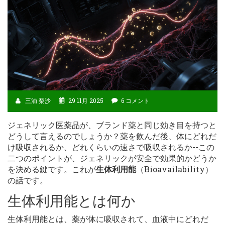
三浦 梨沙
29 11月 2025
6 コメント
ジェネリック医薬品が、ブランド薬と同じ効き目を持つと
どうして言えるのでしょうか？薬を飲んだ後、体にどれだ
け吸収されるか、どれくらいの速さで吸収されるか--この
二つのポイントが、ジェネリックが安全で効果的かどうか
を決める鍵です。これが
生体利用能
（Bioavailability）
の話です。
生体利用能とは何か
生体利用能とは、薬が体に吸収されて、血液中にどれだ