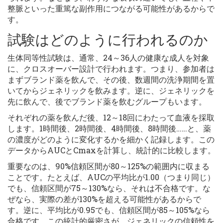
整脈といった重篤な副作用につながる可能性があるからで
す。
試験はどのように行われるのか
生体同等性試験は、通常、24～36人の健康な成人を対象
に、クロスオーバー設計で行われます。つまり、参加者は
まずブランド薬を飲んで、その後、数週間の洗浄期間を置
いてからジェネリックを飲みます。逆に、ジェネリックを
先に飲んで、後でブランド薬を飲むグループもいます。
それぞれの薬を飲んだ後、12～18回にわたって血液を採取
します。1時間後、2時間後、4時間後、8時間後……と、薬
の濃度がどのように変化するかを細かく記録します。この
データからAUCとCmaxを計算し、統計的に比較します。
重要なのは、90%信頼区間が80～125%の範囲内に収まる
ことです。たとえば、AUCの平均比が1.00（つまり同じ）
でも、信頼区間が75～130%なら、それは不合格です。な
ぜなら、実際の差が130%を超える可能性があるからで
す。逆に、平均比が0.95でも、信頼区間が85～105%なら
合格です。この統計的厳密さが、ジェネリックの信頼性を