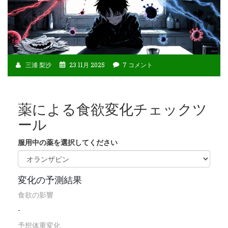
三浦 梨沙
23 11月 2025
7 コメント
薬による食欲変化チェックツ
ール
服用中の薬を選択してください
変化の予測結果
食欲の影響
-
予想体重変化