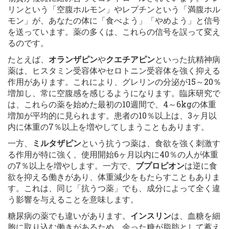
リンという「空腹ホルモン」やレプチンという「満腹ホル
モン」が、あなたの体に「食べよう」「やめよう」と信号
を送っています。薬の多くは、これらの信号を誤って変え
るのです。
たとえば、
オランザピン
や
クエチアピン
といった抗精神病
薬は、ヒスタミン受容体やセロトニン受容体を強く抑える
作用があります。これにより、グレリンの分泌が15～20％
増加し、常に空腹感を感じるようになります。臨床研究で
は、これらの薬を始めた最初の10週間で、4～6kgの体重
増加が平均的に見られます。患者の10％以上は、3ヶ月以
内に体重の7％以上を増やしてしまうこともあります。
一方、
ミルタザピン
という抗うつ薬は、食欲を強く刺激す
る作用が特に強く、使用開始6ヶ月以内に40％の人が体重
の7％以上を増やします。一方で、
ブプロピオン
は逆に食
欲を抑える働きがあり、体重減少をもたらすこともありま
す。これは、同じ「抗うつ薬」でも、成分によって全く違
う影響を与えることを意味します。
糖尿病の薬でも違いがあります。
インスリン
は、血糖を細
胞に取り込む働きがあるため、余った糖が脂肪として蓄え