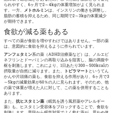
られやすく、6ヶ月で2～4kgの体重増加がよく見られま
す。一方、
メトホルミン
は、インスリンの働きを調整し、
脂肪の蓄積を抑えるため、同じ期間で2～3kgの体重減少
が期待できます。
食欲が減る薬もある
すべての薬が食欲を増やすわけではありません。一部の薬
は、意図的に食欲を抑えるように作られています。
アンフェタミン
系の薬（ADHD治療薬など）は、ノルエピ
ネフリンとドーパミンの再取り込みを阻害し、脳の満腹中
枢を刺激します。これにより、1日あたり300～500kcalの
摂取量が自然に減ります。また、
トピラマート
というてん
かんや片頭痛の薬も、食欲を抑える作用があり、6ヶ月で3
～5kgの減量効果が60％の人に見られます。そのため、他
の薬で体重が増えた人に対して、この薬を併用することも
あります。
また、
抗ヒスタミン薬
（眠気を誘う風邪薬やアレルギー
薬）も、ヒスタミン受容体をブロックすることで、食欲を
刺激します。普段から眠気対策でよく飲む薬が、思わぬ体