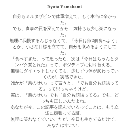
Ryota Yamakami
自分もミルタザピンで体重増えて、もう本当に辛かっ
た。
でも、食事の質を変えてから、気持ちも少し楽になっ
た。
無理に我慢するんじゃなくて、『今日は卵2個食べよう』
とか、小さな目標を立てて、自分を褒めるようにして
た。
『食べすぎた』って思ったら、次は『今日はちゃんとタ
ンパク質とれた』って、ポジティブに切り替える。
無理にダイエットしなくても、少しずつ体が変わってい
くのが、実感できた。
誰かが『薬のせい』って言うと、『でも自分も頑張って
る』って思っちゃうけど、
実は、『薬のせい』でも『自分も頑張ってる』でも、ど
っちも正しいんだよね。
あなたが今、この記事を読んでいるってことは、もう立
派に頑張ってる証。
無理に笑わなくていい。ただ、今日も生きてるだけで、
あなたはすごい。