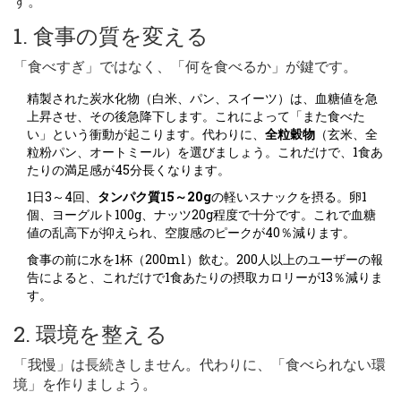
す。
1. 食事の質を変える
「食べすぎ」ではなく、「何を食べるか」が鍵です。
精製された炭水化物（白米、パン、スイーツ）は、血糖値を急
上昇させ、その後急降下します。これによって「また食べた
い」という衝動が起こります。代わりに、
全粒穀物
（玄米、全
粒粉パン、オートミール）を選びましょう。これだけで、1食あ
たりの満足感が45分長くなります。
1日3～4回、
タンパク質15～20g
の軽いスナックを摂る。卵1
個、ヨーグルト100g、ナッツ20g程度で十分です。これで血糖
値の乱高下が抑えられ、空腹感のピークが40％減ります。
食事の前に水を1杯（200ml）飲む。200人以上のユーザーの報
告によると、これだけで1食あたりの摂取カロリーが13％減りま
す。
2. 環境を整える
「我慢」は長続きしません。代わりに、「食べられない環
境」を作りましょう。