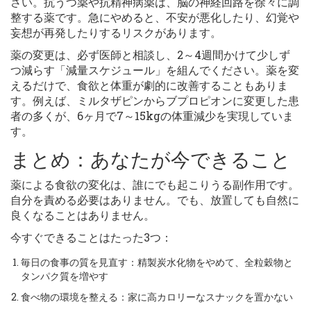
さい。抗うつ薬や抗精神病薬は、脳の神経回路を徐々に調
整する薬です。急にやめると、不安が悪化したり、幻覚や
妄想が再発したりするリスクがあります。
薬の変更は、必ず医師と相談し、2～4週間かけて少しず
つ減らす「減量スケジュール」を組んでください。薬を変
えるだけで、食欲と体重が劇的に改善することもありま
す。例えば、ミルタザピンからブプロピオンに変更した患
者の多くが、6ヶ月で7～15kgの体重減少を実現していま
す。
まとめ：あなたが今できること
薬による食欲の変化は、誰にでも起こりうる副作用です。
自分を責める必要はありません。でも、放置しても自然に
良くなることはありません。
今すぐできることはたった3つ：
毎日の食事の質を見直す：精製炭水化物をやめて、全粒穀物と
タンパク質を増やす
食べ物の環境を整える：家に高カロリーなスナックを置かない