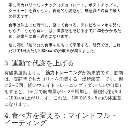
家に高カロリーなスナック（チョコレート、ポテトチップス、
クッキー）を置かない。視覚的な誘惑が、無意識の過食の最大
の原因です。
食事は決まった時間に、座って食べる。テレビやスマホを見な
がらの「ながら食い」は、満腹感を感じるまでに20分かかるた
め、結果的に食べ過ぎになります。
週に2回、1週間分の食事を前もって準備する。研究では、これ
だけで1日あたり200kcalの摂取量が減りました。
3. 運動で代謝を上げる
有酸素運動よりも、
筋力トレーニング
が効果的です。筋肉
は、安静時でもカロリーを消費する「燃焼装置」です。週
に2～3回、軽いウェイトトレーニング（ダンベルや自重）
をすると、1ヶ月で筋肉量が1～2％増加し、基礎代謝が50
～100kcal上がります。これは、1年で約3～6kgの体重差
になります。
4. 食べ方を変える：マインドフル・
イーティング