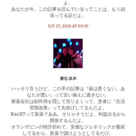
よ。
あなたが今、この記事を読んでいるってことは、もう頑
張ってる証だよ。
11月 27, 2025 AT 09:30
優也 坂本
ハッキリ言うけど、この手の記事は『薬は悪くない、あ
なたが悪い』って言い換えに過ぎない。
製薬会社は副作用を隠して売りまくって、患者に『生活
習慣改善』って丸投げしてるんだよ。
KarXTって新薬？ああ、そりゃそうだよ、利益出るから
開発するんだよ。
オランザピンの特許切れて、安価なジェネリックが蔓延
してるから、新薬で儲けようとしてるだけ。