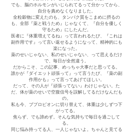
でも、脳のホルモンがいじられてるって分かってから、
自分を責めなくなりました。
全粒穀物に変えたのも、タンパク質をこまめに摂るの
も、全部『薬と戦うため』じゃなくて、『自分を優しく
守るため』にしたんだ。
医者に『体重増えてるね』って言われるたび、『これは
副作用です』って言い返せるようになって、精神的にも
楽になった。
薬のせいじゃない、私のせいじゃない、って思えるだけ
で、毎日が全然違う。
だからこそ、この記事、めっちゃ大事だと思ってる。
誰かが『ダイエット頑張って』って言うたび、『薬の副
作用かも』って言ってあげてほしい。
だって、その人が『頑張ってない』わけじゃない。た
だ、体が薬のせいで空腹信号を誤解してるだけなんだも
の。
私も今、ブプロピオンに切り替えて、体重は少しずつ下
がってる。
焦らず、でも諦めず。そんな気持ちで毎日を過ごして
る。
同じ悩み持ってる人、一人じゃないよ。ちゃんと見てる