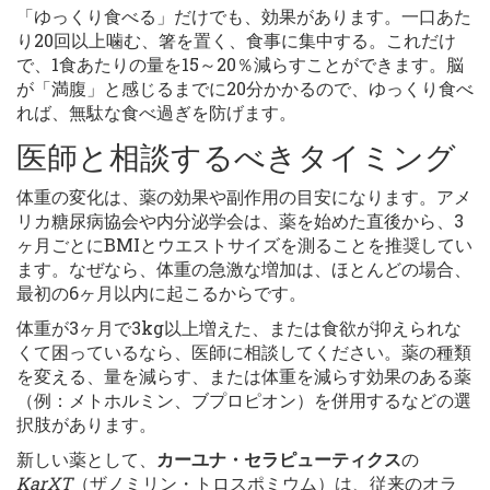
「ゆっくり食べる」だけでも、効果があります。一口あた
り20回以上噛む、箸を置く、食事に集中する。これだけ
で、1食あたりの量を15～20％減らすことができます。脳
が「満腹」と感じるまでに20分かかるので、ゆっくり食べ
れば、無駄な食べ過ぎを防げます。
医師と相談するべきタイミング
体重の変化は、薬の効果や副作用の目安になります。アメ
リカ糖尿病協会や内分泌学会は、薬を始めた直後から、3
ヶ月ごとにBMIとウエストサイズを測ることを推奨してい
ます。なぜなら、体重の急激な増加は、ほとんどの場合、
最初の6ヶ月以内に起こるからです。
体重が3ヶ月で3kg以上増えた、または食欲が抑えられな
くて困っているなら、医師に相談してください。薬の種類
を変える、量を減らす、または体重を減らす効果のある薬
（例：メトホルミン、ブプロピオン）を併用するなどの選
択肢があります。
新しい薬として、
カーユナ・セラピューティクス
の
KarXT
（ザノミリン・トロスポミウム）は、従来のオラ