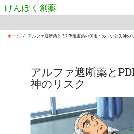
けんぽく創薬
ホーム
/
アルファ遮断薬とPDE5阻害薬の併用：めまいと失神の
アルファ遮断薬とPD
神のリスク