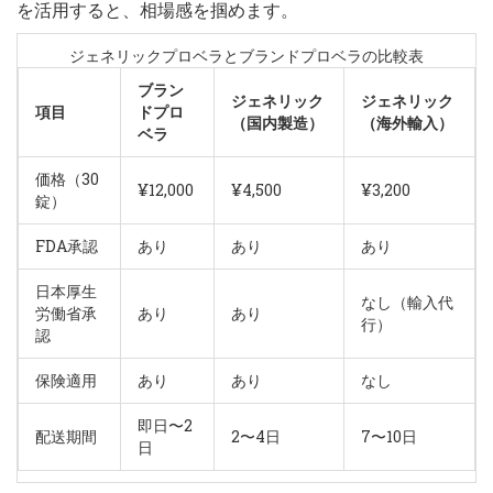
を活用すると、相場感を掴めます。
ジェネリックプロベラとブランドプロベラの比較表
ブラン
ジェネリック
ジェネリック
項目
ドプロ
（国内製造）
（海外輸入）
ベラ
価格（30
¥12,000
¥4,500
¥3,200
錠）
FDA承認
あり
あり
あり
日本厚生
なし（輸入代
労働省承
あり
あり
行）
認
保険適用
あり
あり
なし
即日〜2
配送期間
2〜4日
7〜10日
日