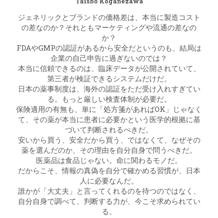
Taisho Koganezawa
ジェネリックとブランドの価格差は、本当に製造コスト
の差なのか？それともマーケティングや流通の差なの
か？
FDAやGMPの認証があるから安全だというのも、結局は
企業の自己申告に過ぎないのでは？
本当に信頼できるのは、臨床データが公開されていて、
第三者が検証できるシステムだけだ。
日本の薬事制度は、海外の認証をただ受け入れすぎてい
る。もっと厳しい検査体制が必要だ。
保険適用の有無も、単に「処方箋があればOK」じゃなく
て、その薬が本当に患者に必要かという医学的根拠に基
づいて判断されるべきだ。
安いから買う、安全だから買う、ではなくて、なぜその
薬を選んだのか、その理由を自分自身で問うべきだ。
医薬品は食品じゃない。命に関わるモノだ。
だからこそ、情報の真偽を自分で確かめる習慣が、日本
人に必要なんだ。
誰かが「大丈夫」と言ってくれるのを待つのではなく、
自分自身で調べて、判断する力が、今こそ求められてい
る。