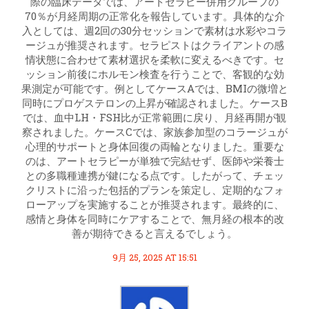
際の臨床データでは、アートセラピー併用グループの
70％が月経周期の正常化を報告しています。具体的な介
入としては、週2回の30分セッションで素材は水彩やコラ
ージュが推奨されます。セラピストはクライアントの感
情状態に合わせて素材選択を柔軟に変えるべきです。セ
ッション前後にホルモン検査を行うことで、客観的な効
果測定が可能です。例としてケースAでは、BMIの微増と
同時にプロゲステロンの上昇が確認されました。ケースB
では、血中LH・FSH比が正常範囲に戻り、月経再開が観
察されました。ケースCでは、家族参加型のコラージュが
心理的サポートと身体回復の両輪となりました。重要な
のは、アートセラピーが単独で完結せず、医師や栄養士
との多職種連携が鍵になる点です。したがって、チェッ
クリストに沿った包括的プランを策定し、定期的なフォ
ローアップを実施することが推奨されます。最終的に、
感情と身体を同時にケアすることで、無月経の根本的改
善が期待できると言えるでしょう。
9月 25, 2025 AT 15:51