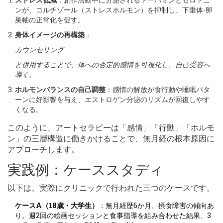
ンが、コルチゾール（ストレスホルモン）を抑制し、下垂体-卵
巣軸の正常化を促す。
身体イメージの再構築
：
カウンセリング
と併用することで、体への否定的感情を可視化し、自己受容へ
導く
。
ホルモンバランスの自己調整
：感情の解放が食行動や睡眠パタ
ーンに好影響を与え、エストロゲン分泌のリズムが回復しやす
くなる。
このように、アートセラピーは「感情」「行動」「ホルモ
ン」の三層構造に働きかけることで、無月経の根本原因に
アプローチします。
実践例：ケーススタディ
以下は、実際にクリニックで行われた三つのケースです。
ケースA（18歳・大学生）
：無月経歴6か月、摂食障害の傾向あ
り。週2回の絵画セッションと食事指導を組み合わせた結果、3