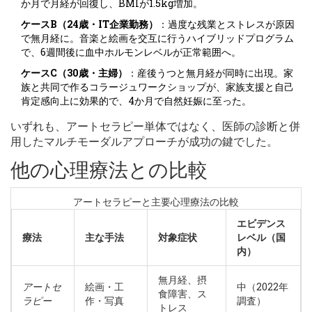
か月で月経が回復し、BMIが1.5kg増加。
ケースB（24歳・IT企業勤務）
：過度な残業とストレスが原因
で無月経に。音楽と絵画を交互に行うハイブリッドプログラム
で、6週間後に血中ホルモンレベルが正常範囲へ。
ケースC（30歳・主婦）
：産後うつと無月経が同時に出現。家
族と共同で作るコラージュワークショップが、家族支援と自己
肯定感向上に効果的で、4か月で自然妊娠に至った。
いずれも、アートセラピー単体ではなく、医師の診断と併
用したマルチモーダルアプローチが成功の鍵でした。
他の心理療法との比較
アートセラピーと主要心理療法の比較
エビデンス
療法
主な手法
対象症状
レベル（国
内）
無月経、摂
アートセ
絵画・工
中（2022年
食障害、ス
ラピー
作・写真
調査）
トレス