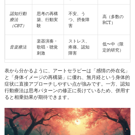
認知行動
思考の再構
不安、う
高（多数の
療法
築、行動実
つ、摂食障
RCT）
（CBT）
験
害
楽器演奏・
ストレス、
低〜中（限
音楽療法
歌唱・聴覚
疼痛、認知
定的研究）
刺激
障害
表から分かるように、アートセラピーは「感情の外在化」
と「身体イメージの再構築」に優れ、無月経という身体的
症状に直接アプローチしやすい点が強みです。一方、認知
行動療法は思考パターンの修正に長けているため、併用す
ると相乗効果が期待できます。