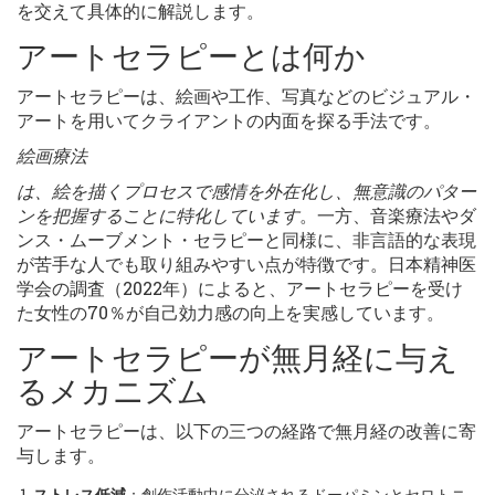
を交えて具体的に解説します。
アートセラピーとは何か
アートセラピーは、絵画や工作、写真などのビジュアル・
アートを用いてクライアントの内面を探る手法です。
絵画療法
は、絵を描くプロセスで感情を外在化し、無意識のパター
ンを把握することに特化しています
。一方、音楽療法やダ
ンス・ムーブメント・セラピーと同様に、非言語的な表現
が苦手な人でも取り組みやすい点が特徴です。日本精神医
学会の調査（2022年）によると、アートセラピーを受け
た女性の70％が自己効力感の向上を実感しています。
アートセラピーが無月経に与え
るメカニズム
アートセラピーは、以下の三つの経路で無月経の改善に寄
与します。
ストレス低減
：創作活動中に分泌されるドーパミンとセロトニ