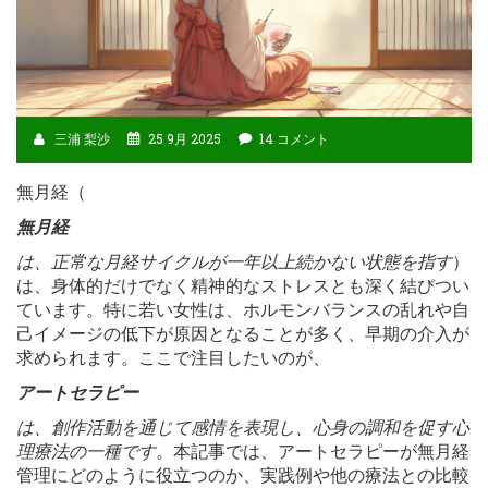
三浦 梨沙
25 9月 2025
14 コメント
無月経（
無月経
は、正常な月経サイクルが一年以上続かない状態を指す
）
は、身体的だけでなく精神的なストレスとも深く結びつい
ています。特に若い女性は、ホルモンバランスの乱れや自
己イメージの低下が原因となることが多く、早期の介入が
求められます。ここで注目したいのが、
アートセラピー
は、創作活動を通じて感情を表現し、心身の調和を促す心
理療法の一種です
。本記事では、アートセラピーが無月経
管理にどのように役立つのか、実践例や他の療法との比較