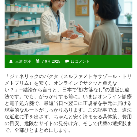
三浦 梨沙
7 9月 2025
11 コメント
「ジェネリックのバクタ（スルファメトキサゾール・トリ
メトプリム）を安く、オンラインでサクッと買えな
い？」--結論から言うと、日本で“処方箋なし”の通販は違
法です。でも、がっかりする前に。いまはオンライン診療
と電子処方箋で、最短当日〜翌日に正規品を手元に届ける
現実的なルートがしっかりあります。この記事では、違法
な近道に手を出さず、ちゃんと安く済ませる具体策、費用
の目安、危険なサイトの見分け方、そして代替の選択肢ま
で、全部ひとまとめにします。