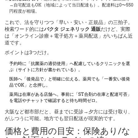
→自宅配送もOK（地域によって当日配達も）。配達料は0〜550
円程度が相場。
これで、法を守りつつ「早い・安い・正規品」の三拍子。
検索ワード的には
バクタ ジェネリック 通販
だけど、実際
は「オンライン診療＋電子処方＋薬局配送」がいちばん近
道です。
ポイントは3つだけ。
予約時に「抗菌薬の適切使用」へ配慮しているクリニックを選
ぶ（サイトに方針が書かれている）。
医師へ「後発品で」と明確に伝える。薬局でも「一番安い後発
品でOK」と念押し。
薬局は在庫がある店舗へ。事前に「ST合剤の在庫と配達可否」
を電話やチャットで確認すると待ち時間ゼロ。
大阪など都市部だと、昼までに受診→夕方には受け取り、
がふつうに可能。地方でも翌日配送が現実的です。
価格と費用の目安：保険あり/な