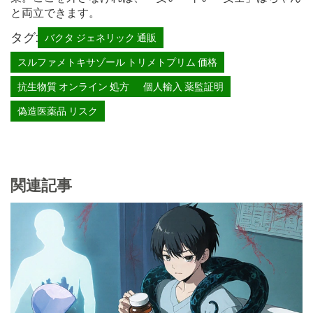
と両立できます。
タグ:
バクタ ジェネリック 通販
スルファメトキサゾール トリメトプリム 価格
抗生物質 オンライン 処方
個人輸入 薬監証明
偽造医薬品 リスク
関連記事