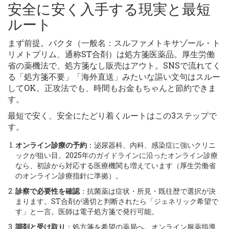
安全に安く入手する現実と最短
ルート
まず前提。バクタ（一般名：スルファメトキサゾール・ト
リメトプリム、通称ST合剤）は処方箋医薬品。厚生労働
省の薬機法で、処方箋なし販売はアウト。SNSで流れてく
る「処方箋不要」「海外直送」みたいな謳い文句はスルー
してOK。正攻法でも、時間もお金もちゃんと節約できま
す。
最短で安く、安全にたどり着くルートはこの3ステップで
す。
オンライン診療の予約
：泌尿器科、内科、感染症に強いクリニ
ックが狙い目。2025年のガイドラインに沿ったオンライン診療
なら、初診から対応する医療機関も増えています（厚生労働省
のオンライン診療指針に準拠）。
診察で必要性を確認
：抗菌薬は症状・所見・既往歴で選択が決
まります。ST合剤が適切と判断されたら「ジェネリック希望で
す」と一言。医師は電子処方箋で発行可能。
調剤と受け取り
：処方箋を希望の薬局へ。オンライン服薬指導