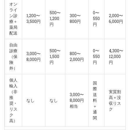
オン
ライ
500〜
0〜
ン診
1,200〜
300〜
2,000〜
1,200
550
療＋
3,500円
800円
6,000円
円
円
薬局
配送
自由
診療
500〜
0〜
4,300〜
3,000〜
800〜
（保
1,500
550
12,000
8,000円
2,000円
険
円
円
円
外）
個人
国
輸入
際
（非
実質割
3,000〜
送
推
高＋没
なし
なし
8,000円
料
奨・
収リス
相当
＋
リス
ク
通
ク
関
高）