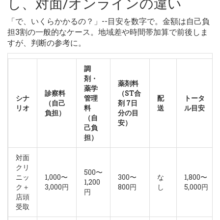
し、対面/オンラインの違い
「で、いくらかかるの？」--目安を数字で。金額は自己負
担3割の一般的なケース。地域差や時間帯加算で前後しま
すが、判断の参考に。
調
剤・
薬剤料
薬学
診察料
（ST合
シナ
管理
配
トータ
（自己
剤 7日
リオ
料
送
ル目安
負担）
分の目
（自
安）
己負
担）
対面
クリ
500〜
ニッ
1,000〜
300〜
な
1,800〜
1,200
ク＋
3,000円
800円
し
5,000円
円
店頭
受取