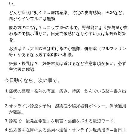
い。
どんな症状に効く？→尿路感染、特定の皮膚感染、PCPなど。
風邪やインフルには無効。
飲み方のコツは？→コップ1杯の水で。腎機能により投与量が変
わるので指示通りに。日光で敏感になりやすい人は紫外線対策
を。
お酒は？→大量飲酒は避けるのが無難。併用薬（ワルファリン
等）があるなら必ず薬剤師へ相談。
妊娠・授乳は？→妊娠末期は避けるなど注意事項が多い。必ず
主治医に確認。
今日動くなら、次の順で。
症状の整理：発熱の有無、痛み、持病、飲んでいる薬を書き出
す。
オンライン診療を予約：感染症や泌尿器科がベター。保険適用
か確認。
診察で「後発品希望」を明言：薬価を抑える最短ワード。
処方箋を在庫のある薬局へ送信：オンライン服薬指導→当日ま