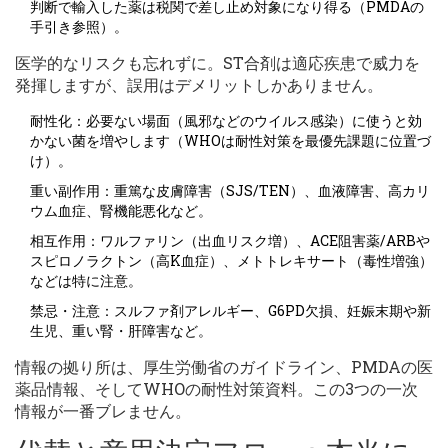
判断で輸入した薬は税関で差し止め対象になり得る（PMDAの
手引き参照）。
医学的なリスクも忘れずに。ST合剤は適応疾患で威力を
発揮しますが、誤用はデメリットしかありません。
耐性化：必要ない場面（風邪などのウイルス感染）に使うと効
かない菌を増やします（WHOは耐性対策を最優先課題に位置づ
け）。
重い副作用：重篤な皮膚障害（SJS/TEN）、血液障害、高カリ
ウム血症、腎機能悪化など。
相互作用：ワルファリン（出血リスク増）、ACE阻害薬/ARBや
スピロノラクトン（高K血症）、メトトレキサート（毒性増強）
などは特に注意。
禁忌・注意：スルファ剤アレルギー、G6PD欠損、妊娠末期や新
生児、重い腎・肝障害など。
情報の拠り所は、厚生労働省のガイドライン、PMDAの医
薬品情報、そしてWHOの耐性対策資料。この3つの一次
情報が一番ブレません。