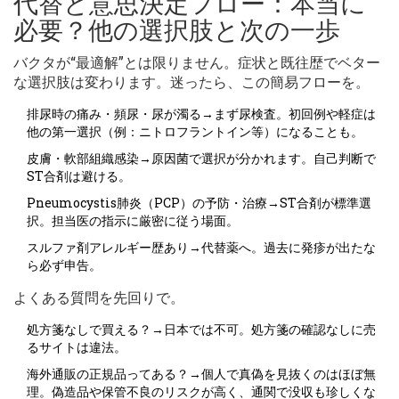
代替と意思決定フロー：本当に
必要？他の選択肢と次の一歩
バクタが“最適解”とは限りません。症状と既往歴でベター
な選択肢は変わります。迷ったら、この簡易フローを。
排尿時の痛み・頻尿・尿が濁る→まず尿検査。初回例や軽症は
他の第一選択（例：ニトロフラントイン等）になることも。
皮膚・軟部組織感染→原因菌で選択が分かれます。自己判断で
ST合剤は避ける。
Pneumocystis肺炎（PCP）の予防・治療→ST合剤が標準選
択。担当医の指示に厳密に従う場面。
スルファ剤アレルギー歴あり→代替薬へ。過去に発疹が出たな
ら必ず申告。
よくある質問を先回りで。
処方箋なしで買える？→日本では不可。処方箋の確認なしに売
るサイトは違法。
海外通販の正規品ってある？→個人で真偽を見抜くのはほぼ無
理。偽造品や保管不良のリスクが高く、通関で没収も珍しくな