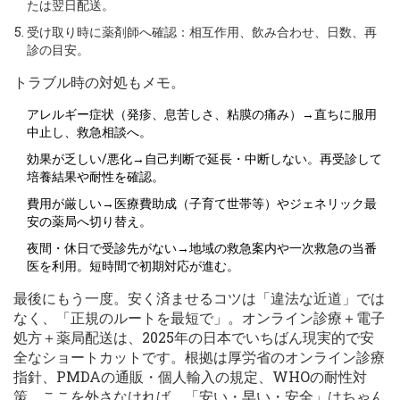
たは翌日配送。
受け取り時に薬剤師へ確認：相互作用、飲み合わせ、日数、再
診の目安。
トラブル時の対処もメモ。
アレルギー症状（発疹、息苦しさ、粘膜の痛み）→直ちに服用
中止し、救急相談へ。
効果が乏しい/悪化→自己判断で延長・中断しない。再受診して
培養結果や耐性を確認。
費用が厳しい→医療費助成（子育て世帯等）やジェネリック最
安の薬局へ切り替え。
夜間・休日で受診先がない→地域の救急案内や一次救急の当番
医を利用。短時間で初期対応が進む。
最後にもう一度。安く済ませるコツは「違法な近道」では
なく、「正規のルートを最短で」。オンライン診療＋電子
処方＋薬局配送は、2025年の日本でいちばん現実的で安
全なショートカットです。根拠は厚労省のオンライン診療
指針、PMDAの通販・個人輸入の規定、WHOの耐性対
策。ここを外さなければ、「安い・早い・安全」はちゃん