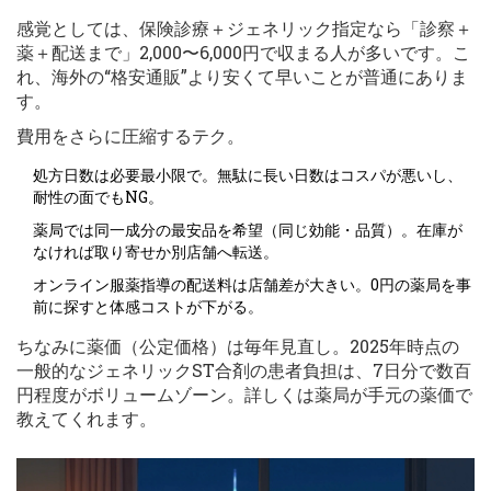
感覚としては、保険診療＋ジェネリック指定なら「診察＋
薬＋配送まで」2,000〜6,000円で収まる人が多いです。こ
れ、海外の“格安通販”より安くて早いことが普通にありま
す。
費用をさらに圧縮するテク。
処方日数は必要最小限で。無駄に長い日数はコスパが悪いし、
耐性の面でもNG。
薬局では同一成分の最安品を希望（同じ効能・品質）。在庫が
なければ取り寄せか別店舗へ転送。
オンライン服薬指導の配送料は店舗差が大きい。0円の薬局を事
前に探すと体感コストが下がる。
ちなみに薬価（公定価格）は毎年見直し。2025年時点の
一般的なジェネリックST合剤の患者負担は、7日分で数百
円程度がボリュームゾーン。詳しくは薬局が手元の薬価で
教えてくれます。