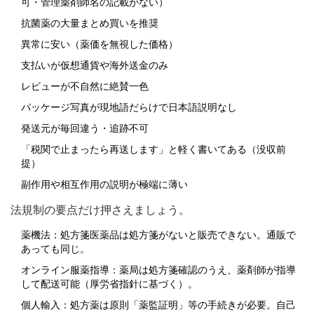
可・管理薬剤師名の記載がない）
抗菌薬の大量まとめ買いを推奨
異常に安い（薬価を無視した価格）
支払いが仮想通貨や海外送金のみ
レビューが不自然に絶賛一色
パッケージ写真が現地語だらけで日本語説明なし
発送元が毎回違う・追跡不可
「税関で止まったら再送します」と軽く書いてある（没収前
提）
副作用や相互作用の説明が極端に薄い
法規制の要点だけ押さえましょう。
薬機法：処方箋医薬品は処方箋がないと販売できない。通販で
あっても同じ。
オンライン服薬指導：薬局は処方箋確認のうえ、薬剤師が指導
して配送可能（厚労省指針に基づく）。
個人輸入：処方薬は原則「薬監証明」等の手続きが必要。自己