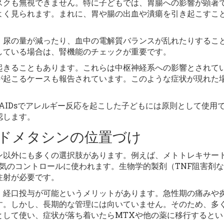
スクも無視できません。特に子どもでは、胃腸への影響が顕著
よく見られます。まれに、胃や腸の出血や潰瘍を引き起こすこ
、尿の量が減ったり、血中の電解質バランスが乱れたりするこ
している場合は、腎機能のチェックが重要です。
起きることもあります。これらは中枢神経系への影響とされて
が起こるケースも報告されています。このような症状が現れた
AIDsでアレルギー反応を起こした子どもには原則として使用
認します。
ドメタシンの位置づけ
ン以外にも多くの選択肢があります。例えば、メトトレキサー
気のコントロールに使われます。生物学的製剤（TNF阻害剤
注射が必要です。
、経口投与が可能というメリットがあります。急性期の痛みや
す。しかし、長期的な管理には向いていません。そのため、多
として使い、症状が落ち着いたらMTXや他の薬に移行するとい