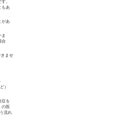
です。
ともあ
とがあ
いま
場合
できませ
ト
など）
炎症を
くの医
う流れ