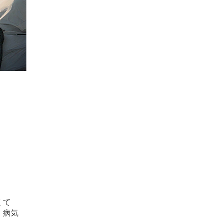
くて
、病気