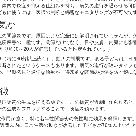
。体内で炎症を抑える仕組みを持ち、病気の進行を遅らせる可
どもに使うには、医師の判断と綿密なモニタリングが不可欠で
気か
性の関節炎です。原因はまだ完全には解明されていませんが、
免疫疾患の一種です。関節だけでなく、目や皮膚、内臓にも影
たり約10～20人が罹患していると推定されています。
り（特に30分以上続く）、動きの制限です。ある子どもは、朝
診断されたというケースもあります。病気の進行が遅いタイプ
め、早期発見と適切な治療が、将来的な関節の損傷を防ぐ鍵に
徴
炎症物質の生成を抑える薬です。この物質が過剰に作られると
その生成をブロックすることで、炎症を鎮めます。
炎症作用が強く、特に若年性関節炎の急性期に効果を発揮します
1週間以内に日常生活の動きが改善した子どもが70％以上いた