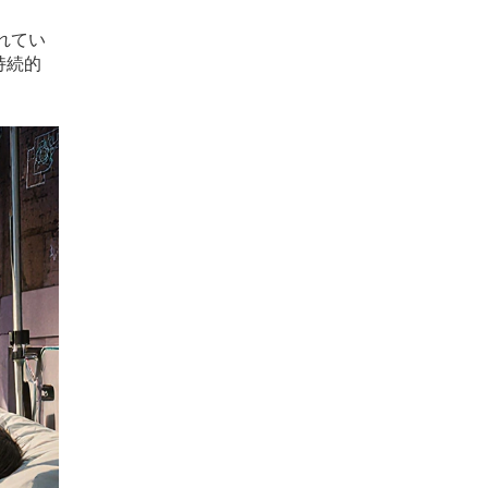
れてい
持続的