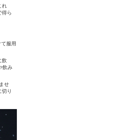
これ
で得ら
けて服用
に飲
や飲み
ませ
に切り