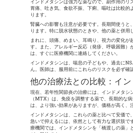
インドメタシンは強力な薬なので、副作用のリ
胃痛、吐き気、食欲不振、下痢、嘔吐は比較的
ります。
腎臓への影響も注意が必要です。長期間使うと
ります。特に脱水状態のときや、他の薬と併用
まれに、頭痛、めまい、耳鳴り、視力の変化が
す。また、アレルギー反応（発疹、呼吸困難）
は、すぐに医療機関に連絡してください。
インドメタシンは、喘息の子どもや、過去にNS
ん。医師は、服用前にこれらのリスクを必ず確
他の治療法との比較：イン
現在、若年性関節炎の治療には、インドメタシ
（MTX）は、免疫を調整する薬で、長期的な病
は、より強い効果がありますが、価格が高く、
インドメタシンは、これらの薬と比べて安価で
急いで抑えるには、依然として有力な選択肢で
療機関では、インドメタシンを「橋渡しの薬」