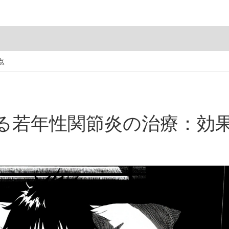
点
る若年性関節炎の治療：効