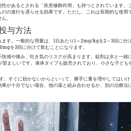
能性があるとされる「疾患修飾作用」も持つとされています。
ものの進行を遅らせる効果です。ただし、これは長期的な使用
せん。
投与方法
す。一般的な用量は、1日あたり1～2mg/kgを2～3回に分
60mgを3回に分けて飲むことになります。
不快感や痛み、吐き気のリスクが高まります。錠剤は水と一緒
のが望ましいです。液体タイプも販売されており、小さな子ども
ます。すぐに効かないからといって、勝手に量を増やしてはいけ
効果が十分でない場合、他の薬と組み合わせるか、別の治療法