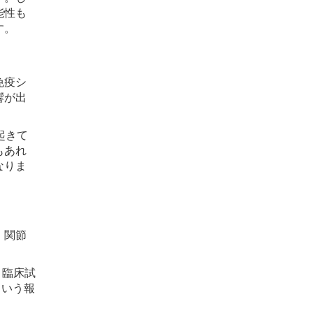
能性も
す。
免疫シ
響が出
起きて
もあれ
なりま
、関節
。臨床試
という報