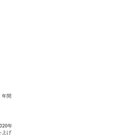
、年間
020年
を上げ