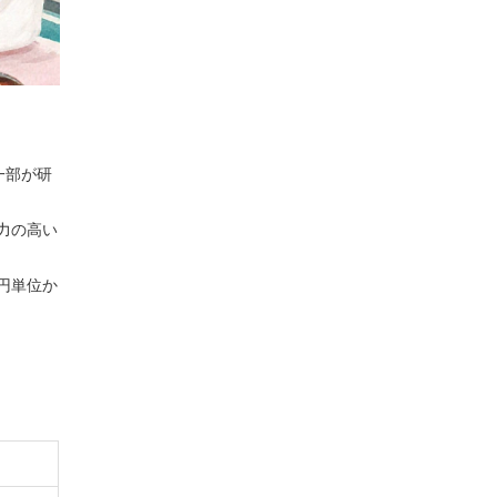
一部が研
散力の高い
円単位か