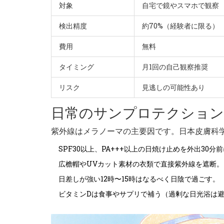
対象
自宅で鏡やスマホで観察
検出精度
約70%（経験者に限る）
費用
無料
タイミング
月1回の自己観察推奨
リスク
見逃しの可能性あり
日常のサンプロテクション
紫外線はメラノーマの主要因です。日本皮膚科
SPF30以上、PA+++以上の日焼け止めを外出30分
広檐帽やUVカット素材の衣類で直接紫外線を遮断。
日差しが強い12時〜15時はなるべく日陰で過ごす。
ビタミンDは食事やサプリで補う（過剰な日光浴は