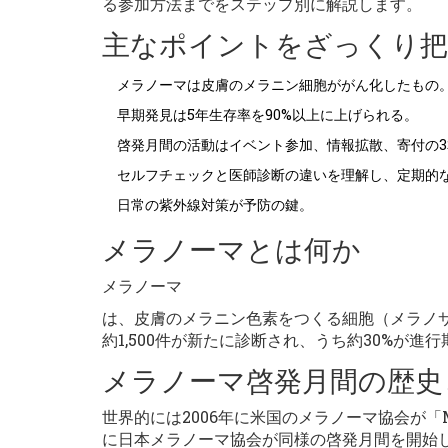
る参加方法までをステップ別に解説します。
主なポイントをざっくり把
メラノーマは皮膚のメラニン細胞ががん化したもの
早期発見は5年生存率を90%以上に上げられる。
啓発月間の活動はイベント参加、情報拡散、寄付の3
セルフチェックと医師診断の違いを理解し、定期的
日常の紫外線対策が予防の鍵。
メラノーマとは何か
メラノーマ
は、皮膚のメラニン色素をつくる細胞（メラノ
約1,500件が新たに診断され、うち約30%が
メラノーマ啓発月間の歴史
世界的には2006年に米国のメラノーマ協会が「Mel
に日本メラノーマ協会が同様の啓発月間を開始