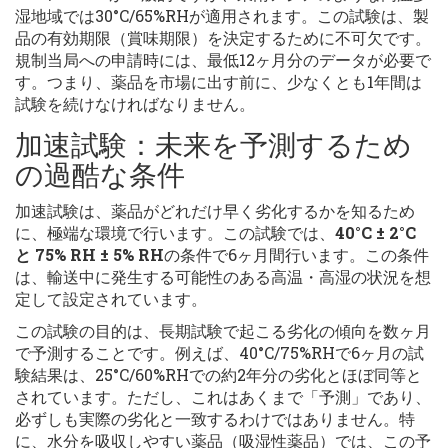
湿地域では30°C/65%RHが適用されます。この試験は、製
品の有効期限（賞味期限）を決定するために不可欠です。
規制当局への申請時には、最低12ヶ月分のデータが必要で
す。つまり、薬品を市場に出す前に、少なくとも1年間は
試験を続けなければなりません。
加速試験：未来を予測するため
の過酷な条件
加速試験は、薬品がどれだけ早く劣化するかを知るため
に、極端な環境で行います。この試験では、
40°C ± 2°C
と 75% RH ± 5% RH
の条件で6ヶ月間行います。この条件
は、輸送中に発生する可能性のある高温・高湿の状況を想
定して設定されています。
この試験の目的は、長期試験で起こる劣化の傾向を数ヶ月
で予測することです。例えば、40°C/75%RHで6ヶ月の試
験結果は、25°C/60%RHでの約2年分の劣化とほぼ同等と
されています。ただし、これはあくまで「予測」であり、
必ずしも実際の劣化と一致するわけではありません。特
に、水分を吸収しやすい薬品（吸湿性薬品）では、この予