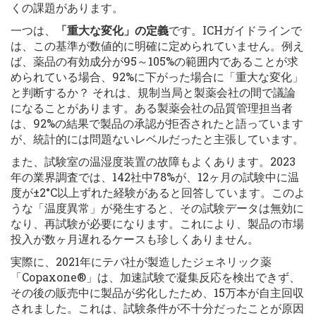
くの課題があります。
一つは、
「重大な変化」の定義
です。ICHガイドラインで
は、この基準が数値的に明確に定められていません。例え
ば、薬品の有効成分が95～105%の範囲内であることが求
められている場合、92%に下がった場合に「重大な変化」
と判断するか？ それは、規制当局と製薬会社の間で議論
になることがあります。ある製薬会社の品質管理担当者
は、92%の結果で製品の承認が拒否されたと語っています
が、統計的には問題ないレベルだったと主張しています。
また、試験室の温湿度装置の故障もよくあります。2023
年の業界調査では、142社中78%が、12ヶ月の試験中に温
度が±2°C以上ずれた経験があると回答しています。このよ
うな「温度異常」が発生すると、その試験データは無効に
なり、再試験が必要になります。これにより、製品の市場
投入が数ヶ月遅れるケースも珍しくありません。
実際に、2021年にテバ社が製造したジェネリック薬
「Copaxone®」は、加速試験で凝集反応を検出できず、
その後の販売中に製品が劣化したため、15万本が自主回収
されました。これは、試験条件が不十分だったことが原因