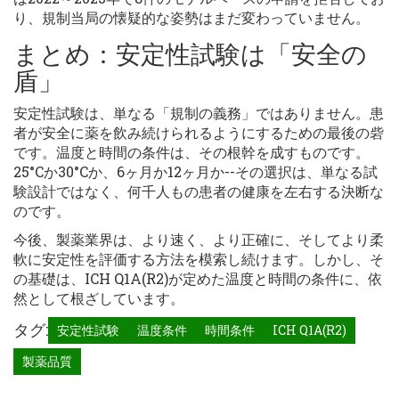
り、規制当局の懐疑的な姿勢はまだ変わっていません。
まとめ：安定性試験は「安全の
盾」
安定性試験は、単なる「規制の義務」ではありません。患
者が安全に薬を飲み続けられるようにするための最後の砦
です。温度と時間の条件は、その根幹を成すものです。
25°Cか30°Cか、6ヶ月か12ヶ月か--その選択は、単なる試
験設計ではなく、何千人もの患者の健康を左右する決断な
のです。
今後、製薬業界は、より速く、より正確に、そしてより柔
軟に安定性を評価する方法を模索し続けます。しかし、そ
の基礎は、ICH Q1A(R2)が定めた温度と時間の条件に、依
然として根ざしています。
タグ:
安定性試験
温度条件
時間条件
ICH Q1A(R2)
製薬品質