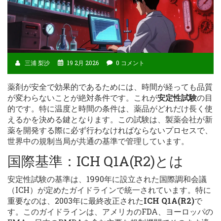
三浦 梨沙
19 2月 2026
0 コメント
薬剤が安全で効果的であるためには、時間が経っても品質
が変わらないことが絶対条件です。これが
安定性試験
の目
的です。特に温度と時間の条件は、薬品がどれだけ長く使
えるかを決める鍵となります。この試験は、製薬会社が新
薬を開発する際に必ず行わなければならないプロセスで、
世界中の規制当局が共通の基準で管理しています。
国際基準：ICH Q1A(R2)とは
安定性試験の基準は、1990年に設立された国際調和会議
（ICH）が定めたガイドラインで統一されています。特に
重要なのは、2003年に最終改正された
ICH Q1A(R2)
で
す。このガイドラインは、アメリカのFDA、ヨーロッパの