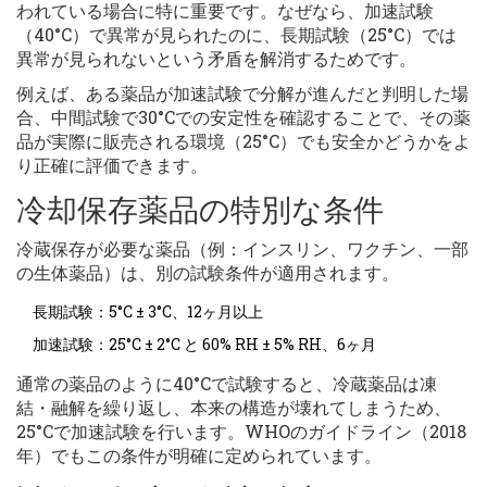
われている場合に特に重要です。なぜなら、加速試験
（40°C）で異常が見られたのに、長期試験（25°C）では
異常が見られないという矛盾を解消するためです。
例えば、ある薬品が加速試験で分解が進んだと判明した場
合、中間試験で30°Cでの安定性を確認することで、その薬
品が実際に販売される環境（25°C）でも安全かどうかをよ
り正確に評価できます。
冷却保存薬品の特別な条件
冷蔵保存が必要な薬品（例：インスリン、ワクチン、一部
の生体薬品）は、別の試験条件が適用されます。
長期試験：5°C ± 3°C、12ヶ月以上
加速試験：25°C ± 2°C と 60% RH ± 5% RH、6ヶ月
通常の薬品のように40°Cで試験すると、冷蔵薬品は凍
結・融解を繰り返し、本来の構造が壊れてしまうため、
25°Cで加速試験を行います。WHOのガイドライン（2018
年）でもこの条件が明確に定められています。