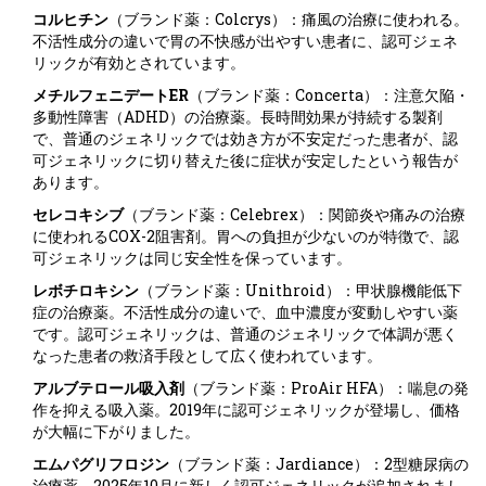
コルヒチン
（ブランド薬：Colcrys）：痛風の治療に使われる。
不活性成分の違いで胃の不快感が出やすい患者に、認可ジェネ
リックが有効とされています。
メチルフェニデートER
（ブランド薬：Concerta）：注意欠陥・
多動性障害（ADHD）の治療薬。長時間効果が持続する製剤
で、普通のジェネリックでは効き方が不安定だった患者が、認
可ジェネリックに切り替えた後に症状が安定したという報告が
あります。
セレコキシブ
（ブランド薬：Celebrex）：関節炎や痛みの治療
に使われるCOX-2阻害剤。胃への負担が少ないのが特徴で、認
可ジェネリックは同じ安全性を保っています。
レボチロキシン
（ブランド薬：Unithroid）：甲状腺機能低下
症の治療薬。不活性成分の違いで、血中濃度が変動しやすい薬
です。認可ジェネリックは、普通のジェネリックで体調が悪く
なった患者の救済手段として広く使われています。
アルブテロール吸入剤
（ブランド薬：ProAir HFA）：喘息の発
作を抑える吸入薬。2019年に認可ジェネリックが登場し、価格
が大幅に下がりました。
エムパグリフロジン
（ブランド薬：Jardiance）：2型糖尿病の
治療薬。2025年10月に新しく認可ジェネリックが追加されまし