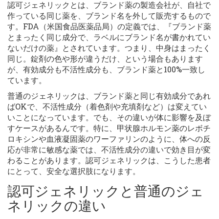
認可ジェネリックとは、ブランド薬の製造会社が、自社で
作っている同じ薬を、ブランド名を外して販売するもので
す。FDA（米国食品医薬品局）の定義では、『ブランド薬
とまったく同じ成分で、ラベルにブランド名が書かれてい
ないだけの薬』とされています。つまり、中身はまったく
同じ。錠剤の色や形が違うだけ、という場合もあります
が、有効成分も不活性成分も、ブランド薬と100%一致し
ています。
普通のジェネリックは、ブランド薬と同じ有効成分であれ
ばOKで、不活性成分（着色剤や充填剤など）は変えてい
いことになっています。でも、その違いが体に影響を及ぼ
すケースがあるんです。特に、甲状腺ホルモン薬のレボチ
ロキシンや血液凝固薬のワーファリンのように、体への反
応が非常に敏感な薬では、不活性成分の違いで効き目が変
わることがあります。認可ジェネリックは、こうした患者
にとって、安全な選択肢になります。
認可ジェネリックと普通のジェ
ネリックの違い