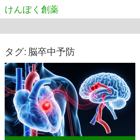
けんぽく創薬
タグ: 脳卒中予防