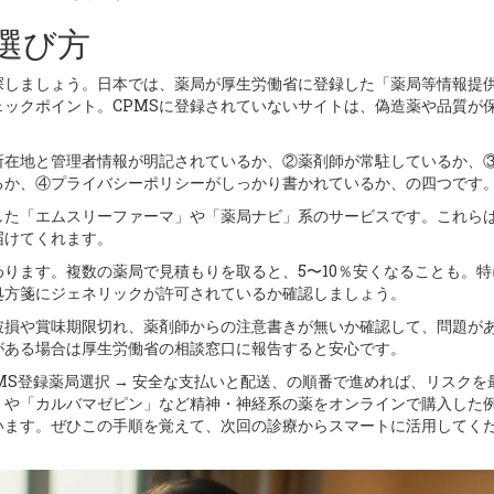
選び方
探しましょう。日本では、薬局が厚生労働省に登録した「薬局等情報提
ェックポイント。CPMSに登録されていないサイトは、偽造薬や品質が
所在地と管理者情報が明記されているか、②薬剤師が常駐しているか、
るか、④プライバシーポリシーがしっかり書かれているか、の四つです
した「エムスリーファーマ」や「薬局ナビ」系のサービスです。これら
届けてくれます。
ります。複数の薬局で見積もりを取ると、5〜10％安くなることも。特
処方箋にジェネリックが許可されているか確認しましょう。
破損や賞味期限切れ、薬剤師からの注意書きが無いか確認して、問題が
がある場合は厚生労働省の相談窓口に報告すると安心です。
PMS登録薬局選択 → 安全な支払いと配送、の順番で進めれば、リスクを
」や「カルバマゼピン」など精神・神経系の薬をオンラインで購入した
います。ぜひこの手順を覚えて、次回の診療からスマートに活用してく