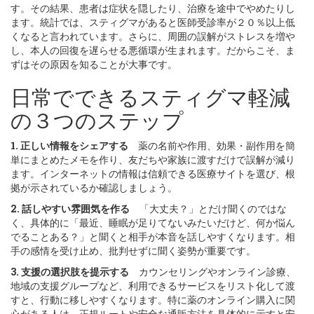
す。その結果、患者は症状を隠したり、治療を途中でやめたりし
ます。統計では、スティグマがあると医師受診率が２０％以上低
くなると言われています。さらに、周囲の誤解がストレスを増や
し、本人の回復を遅らせる悪循環が生まれます。だからこそ、ま
ずはその原因を知ることが大事です。
日常でできるスティグマ軽減
の３つのステップ
1. 正しい情報をシェアする
薬の名前や作用、効果・副作用を簡
単にまとめたメモを作り、友だちや家族に渡すだけで誤解が減り
ます。インターネットの情報は信頼できる医療サイトを選び、根
拠が示されているか確認しましょう。
2. 話しやすい雰囲気を作る
「大丈夫？」とだけ聞くのではな
く、具体的に「最近、睡眠が足りてないみたいだけど、何か悩ん
でることある？」と聞くと相手が本音を話しやすくなります。相
手の感情を受け止め、批判せずに聞く姿勢が重要です。
3. 支援の選択肢を提示する
カウンセリングやオンライン診療、
地域の支援グループなど、利用できるサービスをリスト化して渡
すと、行動に移しやすくなります。特に薬のオンライン購入に関
心がある人は、正規ルートや安全な通販方法を具体的に示すと安