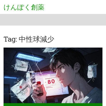
けんぽく創薬
Tag: 中性球減少