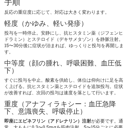
手順
反応の重症度に応じて、対応は大きく変わります。
軽度（かゆみ、軽い発疹）
投与を一時停止。安静にし、抗ヒスタミン薬（ジフェンヒ
ドラミン）とステロイド（デキサメタゾン）を静脈注射。
15〜30分後に症状が治まれば、ゆっくりと投与を再開しま
す。
中等度（顔の腫れ、呼吸困難、血圧低
下）
すぐに投与を中止。酸素を供給し、体位は仰向けに足を高
く上げる。抗ヒスタミン薬とステロイドを追加投与。症状
が改善すれば、次回の投与は速度を落として行います。
重度（アナフィラキシー：血圧急降
下、意識喪失、呼吸停止）
即座にエピネフリン（アドレナリン）注射
が必要です。通
常、太ももに0.3〜0.5mgを筋肉注射。5〜15分ごとに必要