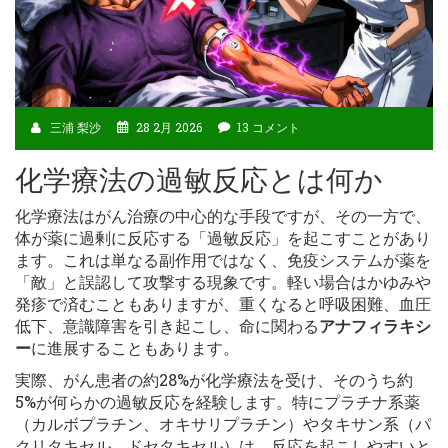
三浦 梨沙
28 2月 2026
13 コメント
化学療法の過敏反応とは何か
化学療法はがん治療の中心的な手段ですが、その一方で、
体が薬に過剰に反応する「過敏反応」を起こすことがあり
ます。これは単なる副作用ではなく、免疫システムが薬を
「敵」と誤認して攻撃する現象です。軽い場合はかゆみや
発疹で済むこともありますが、重くなると呼吸困難、血圧
低下、意識障害を引き起こし、命に関わる
アナフィラキシ
ー
に進展することもあります。
実際、がん患者の約28%が化学療法を受け、そのうち約
5%が何らかの過敏反応を経験します。特にプラチナ系薬
（カルボプラチン、オキサリプラチン）やタキサン系（パ
クリタキセル、ドセタキセル）は、反応を起こしやすいと