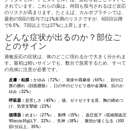
されています。これらの薬は、何回も投与されるほど反応
のリスクが高まります。たとえば、カルボプラチンでは、
最初の5回の投与では1%未満のリスクですが、6回目以降
で6.5%、7回以上では27%に上昇します。
どんな症状が出るのか？部位ご
とのサイン
過敏反応の症状は、体のどこに現れるかで大きく分かれま
す。最初は軽いサインでも、数分で急変するため、すべて
の兆候に注意が必要です。
皮膚・粘膜：
かゆみ（72%）、発疹や蕁麻疹（65%）、顔や口
唇の腫れ（顔面腫脹）、口の中のピリピリ感や金属味、目のか
ゆみ（32%）
呼吸器：
息苦しさ（45%）、咳、ゼイゼイする音、胸の締めつ
け、気管支攣縮（23%）
循環器：
めまい（27%）、動悸（15%）、血圧低下（収縮期血圧
90mmHg以下、22%）、失神（18%）、脈拍が速くなる（100
回/分以上、35%）