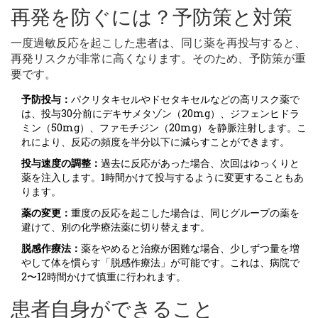
再発を防ぐには？予防策と対策
一度過敏反応を起こした患者は、同じ薬を再投与すると、
再発リスクが非常に高くなります。そのため、予防策が重
要です。
予防投与：
パクリタキセルやドセタキセルなどの高リスク薬で
は、投与30分前にデキサメタゾン（20mg）、ジフェンヒドラ
ミン（50mg）、ファモチジン（20mg）を静脈注射します。こ
れにより、反応の頻度を半分以下に減らすことができます。
投与速度の調整：
過去に反応があった場合、次回はゆっくりと
薬を注入します。1時間かけて投与するように変更することもあ
ります。
薬の変更：
重度の反応を起こした場合は、同じグループの薬を
避けて、別の化学療法薬に切り替えます。
脱感作療法：
薬をやめると治療が困難な場合、少しずつ量を増
やして体を慣らす「脱感作療法」が可能です。これは、病院で
2〜12時間かけて慎重に行われます。
患者自身ができること