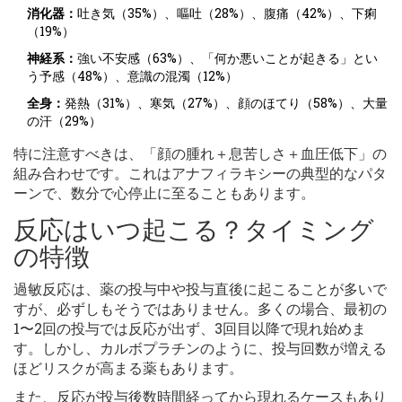
消化器：
吐き気（35%）、嘔吐（28%）、腹痛（42%）、下痢
（19%）
神経系：
強い不安感（63%）、「何か悪いことが起きる」とい
う予感（48%）、意識の混濁（12%）
全身：
発熱（31%）、寒気（27%）、顔のほてり（58%）、大量
の汗（29%）
特に注意すべきは、「顔の腫れ＋息苦しさ＋血圧低下」の
組み合わせです。これはアナフィラキシーの典型的なパタ
ーンで、数分で心停止に至ることもあります。
反応はいつ起こる？タイミング
の特徴
過敏反応は、薬の投与中や投与直後に起こることが多いで
すが、必ずしもそうではありません。多くの場合、最初の
1〜2回の投与では反応が出ず、3回目以降で現れ始めま
す。しかし、カルボプラチンのように、投与回数が増える
ほどリスクが高まる薬もあります。
また、反応が投与後数時間経ってから現れるケースもあり