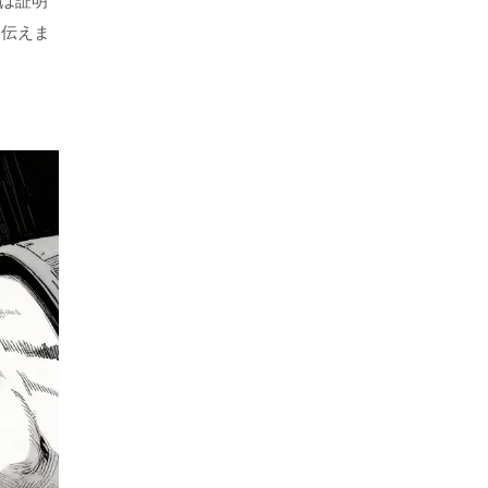
係は証明
を伝えま