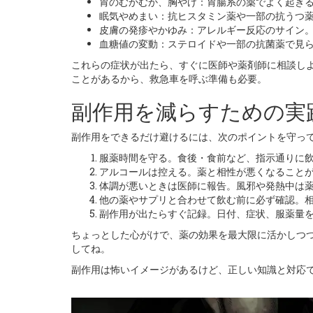
胃のむかむか、胸やけ：胃腸系の薬でよく起き
眠気やめまい：抗ヒスタミン薬や一部の抗うつ
皮膚の発疹やかゆみ：アレルギー反応のサイン
血糖値の変動：ステロイドや一部の抗菌薬で見
これらの症状が出たら、すぐに医師や薬剤師に相談し
ことがあるから、救急車を呼ぶ準備も必要。
副作用を減らすための実
副作用をできるだけ避けるには、次のポイントを守っ
服薬時間を守る。食後・食前など、指示通りに
アルコールは控える。薬と相性が悪くなること
体調が悪いときは医師に報告。風邪や発熱中は
他の薬やサプリと合わせて飲む前に必ず確認。
副作用が出たらすぐ記録。日付、症状、服薬量
ちょっとした心がけで、薬の効果を最大限に活かしつ
してね。
副作用は怖いイメージがあるけど、正しい知識と対応