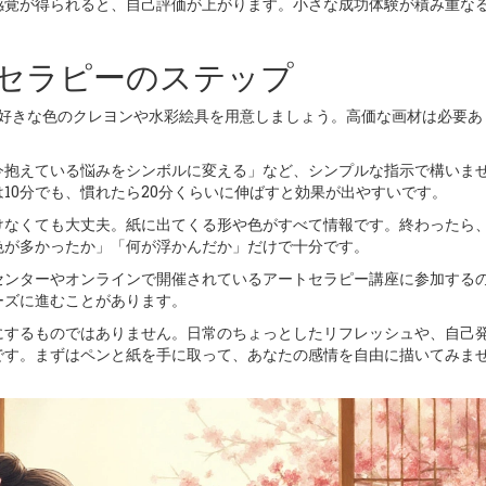
覚が得られると、自己評価が上がります。小さな成功体験が積み重な
セラピーのステップ
は好きな色のクレヨンや水彩絵具を用意しましょう。高価な画材は必要あ
今抱えている悩みをシンボルに変える」など、シンプルな指示で構いま
10分でも、慣れたら20分くらいに伸ばすと効果が出やすいです。
けなくても大丈夫。紙に出てくる形や色がすべて情報です。終わったら
色が多かったか」「何が浮かんだか」だけで十分です。
センターやオンラインで開催されているアートセラピー講座に参加する
ーズに進むことがあります。
にするものではありません。日常のちょっとしたリフレッシュや、自己
です。まずはペンと紙を手に取って、あなたの感情を自由に描いてみま