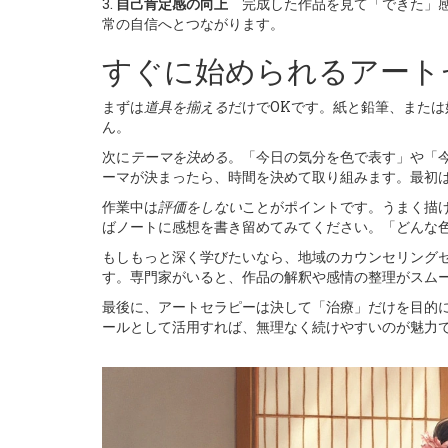
3.
自己肯定感の向上
完成した作品を見て「できた」感
常の自信へとつながります。
すぐに始められるアート
まずは
道具を揃える
だけでOKです。紙と鉛筆、また
ん。
次に
テーマを決める
。「今日の気分を色で表す」や「
ーマが決まったら、時間を決めて取り組みます。最初は
作業中は
評価をしない
ことがポイントです。うまく描
ばノートに感想を書き留めてみてください。「どんな
もしもっと深く学びたいなら、地域のカウンセリング
す。専門家がいると、作品の解釈や感情の整理がスム
最後に、アートセラピーは決して「治療」だけを目的
ールとして活用すれば、無理なく続けやすいのが魅力