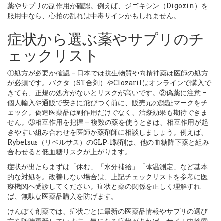
薬やサプリの副作用か確認。例えば、ジゴキシン（Digoxin）を
服用中なら、心拍の乱れは中毒サインかもしれません。
症状から選ぶ薬やサプリのチ
ェックリスト
①処方が必要か確認 – 日本では抗生物質や向精神薬は医師の処方
が必須です。バクタ（ST合剤）やClozarilはオンラインで購入で
きても、正規の処方がないとリスクが高いです。②偽薬に注意 –
個人輸入や通販で安さに飛びつく前に、販売元の認証マークをチ
ェック。偽造医薬品は副作用だけでなく、治療効果も期待できま
せん。③相互作用を把握 – 複数の薬を使うときは、相互作用が起
きやすい組み合わせを医師か薬剤師に相談しましょう。例えば、
Rybelsus（リベルサス）のGLP‑1製剤は、他の血糖降下薬と組み
合わせると低血糖リスクが上がります。
症状が出たらまずは「休む」「水分補給」「体温測定」など基本
的な対処を。改善しない場合は、上記チェックリストを参考に医
療機関へ受診してください。症状と薬の関係を正しく理解すれ
ば、無駄な医薬品購入を防げます。
けんぽく創薬では、症状ごとに最新の医薬品情報やサプリの選び
方を随時更新しています。気になる症状があれば、サイト内検索