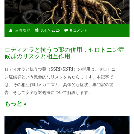
三浦 梨沙
5月, 7 2026
0 コメント
ロディオラと抗うつ薬の併用：セロトニン症
候群のリスクと相互作用
ロディオラと抗うつ薬（SSRI/SNRI）の併用は、セロトニ
ン症候群という致命的なリスクをもたらします。本記事で
は、その相互作用メカニズム、具体的な症状、専門家の警
告、そして安全な対処法について解説します。
もっと