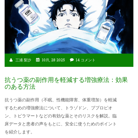
三浦 梨沙
10月, 28 2025
14 コメント
抗うつ薬の副作用を軽減する増強療法：効果
のある方法
抗うつ薬の副作用（不眠、性機能障害、体重増加）を軽減
するための増強療法について、トラゾドン、ブプロピオ
ン、トピラマートなどの有効な薬とそのリスクを解説。臨
床データと患者の声をもとに、安全に使うためのポイント
を紹介します。