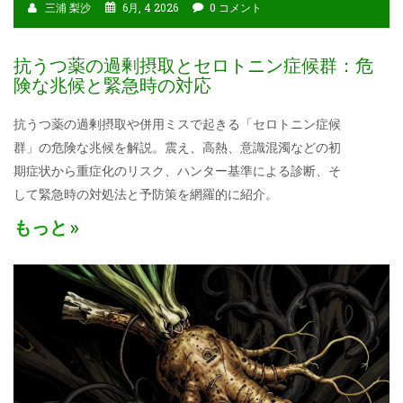
三浦 梨沙
6月, 4 2026
0 コメント
抗うつ薬の過剰摂取とセロトニン症候群：危
険な兆候と緊急時の対応
抗うつ薬の過剰摂取や併用ミスで起きる「セロトニン症候
群」の危険な兆候を解説。震え、高熱、意識混濁などの初
期症状から重症化のリスク、ハンター基準による診断、そ
して緊急時の対処法と予防策を網羅的に紹介。
もっと