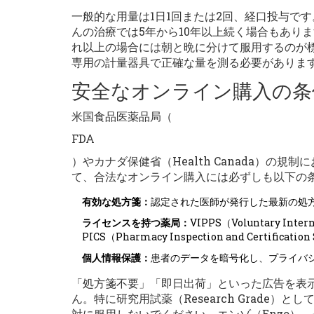
一般的な用量は1日1回または2回、経口投与で
んの治療では5年から10年以上続く場合もありま
れ以上の場合には朝と晩に分けて服用するのが
専用の計量器具で正確な量を測る必要がありま
安全なオンライン購入の条
米国食品医薬品局（
FDA
）やカナダ保健省（Health Canada）
て、合法なオンライン購入には必ずしも以下の
有効な処方箋：
認定された医師が発行した最新の処
ライセンスを持つ薬局：
VIPPS（Voluntary In
PICS（Pharmacy Inspection and Certif
個人情報保護：
患者のデータを暗号化し、プライバ
「処方箋不要」「即日出荷」といった広告を表
ん。特に研究用試薬（Research Grade
対に服用しないでください。エンゾ（Enzo）、セ