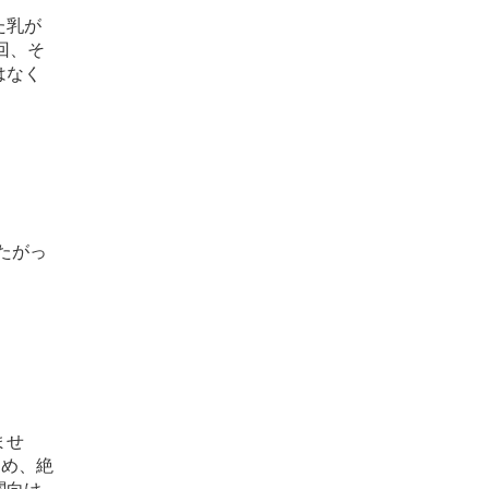
た乳が
回、そ
はなく
たがっ
ませ
ため、絶
関向け