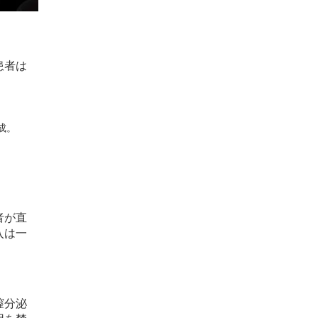
患者は
作成。
者が直
入は一
膣分泌