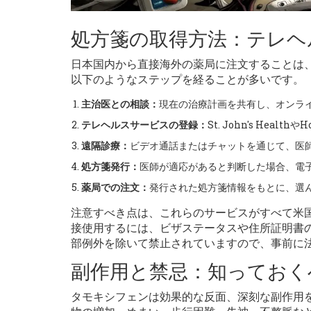
処方箋の取得方法：テレヘ
日本国内から直接海外の薬局に注文することは
以下のようなステップを経ることが多いです。
主治医との相談：
現在の治療計画を共有し、オンラ
テレヘルスサービスの登録：
St. John's Hea
遠隔診療：
ビデオ通話またはチャットを通じて、医
処方箋発行：
医師が適応があると判断した場合、電
薬局での注文：
発行された処方箋情報をもとに、選
注意すべき点は、これらのサービスがすべて米
接使用するには、ビザステータスや住所証明書
部例外を除いて禁止されていますので、事前に
副作用と禁忌：知っておく
タモキシフェンは効果的な反面、深刻な副作用