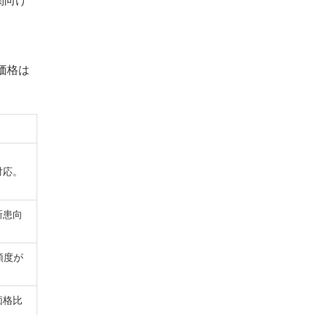
価格は
対応。
新患向
頼度が
価格比