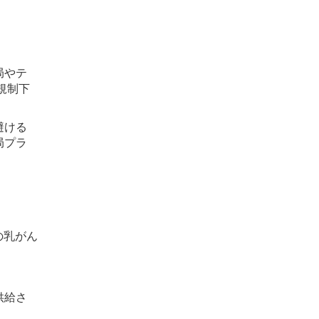
局やテ
規制下
避ける
局プラ
の乳がん
供給さ