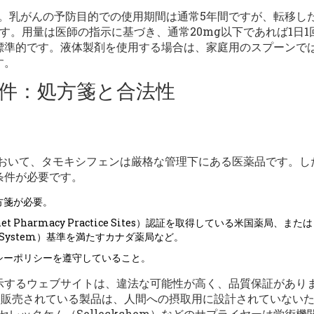
す。乳がんの予防目的での使用期間は通常5年間ですが、転移し
す。用量は医師の指示に基づき、通常20mg以下であれば1日1
標準的です。液体製剤を使用する場合は、家庭用のスプーンで
す。
件：処方箋と合法性
の規制において、タモキシフェンは厳格な管理下にある医薬品です。し
条件が必要です。
方箋が必要。
ternet Pharmacy Practice Sites）認証を取得している米国薬局、または
ication System）基準を満たすカナダ薬局など。
シーポリシーを遵守していること。
示するウェブサイトは、違法な可能性が高く、品質保証があり
）として販売されている製品は、人間への摂取用に設計されていない
レックケム（Selleckchem）などのサプライヤーは学術機